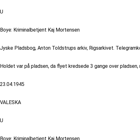
U
Boye: Kriminalbetjent Kaj Mortensen
Jyske Pladsbog, Anton Toldstrups arkiv, Rigsarkivet. Telegramk
Holdet var på pladsen, da flyet kredsede 3 gange over pladsen,
23.04.1945
VALESKA
U
Boye: Kriminalbetjent Kaj Mortensen