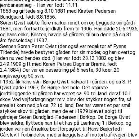
jernbaneanlæg. - Han var født 11.11.
1858 og giftede sig 8.10.1881 med Kirsten Pedersen
Bundgaard, født 8.8.1856.
Søren Qvist købte flere marker rundt om og byggede sin gård i
1881, men fortsatte jordkøb frem til 1906. Han døde 20.6.1935,
og hans enke, Kirsten, havde så gården, til hun døde på sin 81
års fødselsdag i 1937.
Sønnen Søren Peter Qvist (der også var redaktør af Fyens
Tidende) havde bestyret gården for sin moder, og han overtog
den nu ved hendes død. (Han var født 23.12.1882 og blev
24.9.1909 gift med Karen Petrea Dagmar Brems, født
2.4.1884.) Der var en besætning på 6 heste, 30 køer, 20
ungkvæg og 50 svin.
I 1952 fik hans søn, Børge Qvist, halvpart i gården, og da S. P.
Qvist døde i 1967, fik Børge det hele. Det største
jordtilliggende til gården har været ca. 90 td. land, deraf 10 i
skov. Ved vejforlægninger m.v. blev der stykket noget fra, så
arealet kom ned på ca. 72 td. land. Der har været et par små
stykker skov til gården, men de er i 1979 blevet solgt til
gårdejer Søren Bundgård-Pedersen i Børkop. Da Børge Qvist
blev ældre, flyttede han til et hus på Lærkevej 1 i Børkop, og
jorden var i en årrække bortforpagtet til Hans Bæksted i
Gårslev. I forbindelse med anlæggelse af motortrafikvejen blev