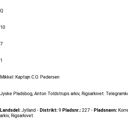
Q
10
7
1
Mikkel: Kaptajn C.O. Pedersen
Jyske Pladsbog, Anton Toldstrups arkiv, Rigsarkivet. Telegramko
Landsdel:
Jylland -
Distrikt:
9
Pladsnr.:
227 -
Pladsnavn:
Korr
arkiv, Rigsarkivet.