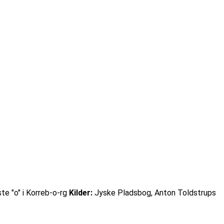
ste "o" i Korreb-o-rg
Kilder:
Jyske Pladsbog, Anton Toldstrups