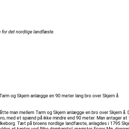
for det nordlige landfæste.
rm og Skjern anlægge en 90 meter lang bro over Skjern å.
åtte man mellem Tarm og Skjern anlægge en bro over Skjern å. 
, med et spænd på ikke mindre end 90 meter. Man antager at t
keborg. Tæt på broens nordlige landfæste, anlagdes i 1795 Skje
skyldes at kantor ved Ribe domkapitel, magister Esger Mø, denga