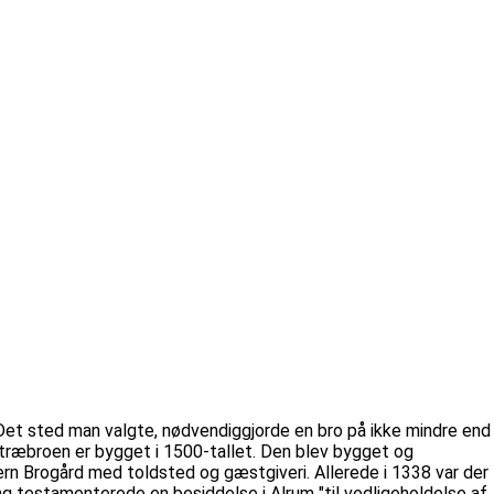
Det sted man valgte, nødvendiggjorde en bro på ikke mindre end
ræbroen er bygget i 1500-tallet. Den blev bygget og
rn Brogård med toldsted og gæstgiveri. Allerede i 1338 var der
ng testamenterede en besiddelse i Alrum "til vedligeholdelse af