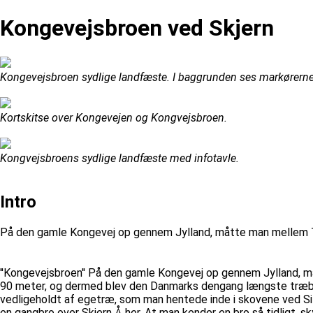
Kongevejsbroen ved Skjern
Kongevejsbroen sydlige landfæste. I baggrunden ses markørerne 
Kortskitse over Kongevejen og Kongvejsbroen.
Kongvejsbroens sydlige landfæste med infotavle.
Intro
På den gamle Kongevej op gennem Jylland, måtte man mellem Ta
''Kongevejsbroen'' På den gamle Kongevej op gennem Jylland, m
90 meter, og dermed blev den Danmarks dengang længste træbro
vedligeholdt af egetræ, som man hentede inde i skovene ved Sil
en gangbro over Skjern Å her. At man kender en bro så tidligt, 