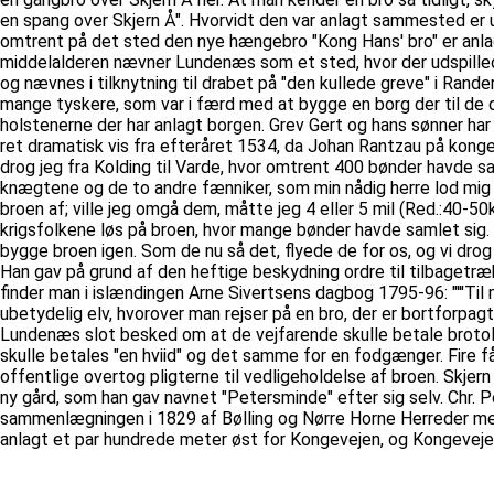
en spang over Skjern Å". Hvorvidt den var anlagt sammested er u
omtrent på det sted den nye hængebro "Kong Hans' bro" er anlagt
middelalderen nævner Lundenæs som et sted, hvor der udspillede 
og nævnes i tilknytning til drabet på "den kullede greve" i Rand
mange tyskere, som var i færd med at bygge en borg der til de d
holstenerne der har anlagt borgen. Grev Gert og hans sønner ha
ret dramatisk vis fra efteråret 1534, da Johan Rantzau på kongen
drog jeg fra Kolding til Varde, hvor omtrent 400 bønder havde 
knægtene og de to andre fænniker, som min nådig herre lod mig 
broen af; ville jeg omgå dem, måtte jeg 4 eller 5 mil (Red.:40-5
krigsfolkene løs på broen, hvor mange bønder havde samlet sig. 
bygge broen igen. Som de nu så det, flyede de for os, og vi drog 
Han gav på grund af den heftige beskydning ordre til tilbagetræ
finder man i islændingen Arne Sivertsens dagbog 1795-96: "'''Til m
ubetydelig elv, hvorover man rejser på en bro, der er bortforpagte
Lundenæs slot besked om at de vejfarende skulle betale brotold
skulle betales "en hviid" og det samme for en fodgænger. Fire f
offentlige overtog pligterne til vedligeholdelse af broen. Skje
ny gård, som han gav navnet "Petersminde" efter sig selv. Chr.
sammenlægningen i 1829 af Bølling og Nørre Horne Herreder me
anlagt et par hundrede meter øst for Kongevejen, og Kongevej