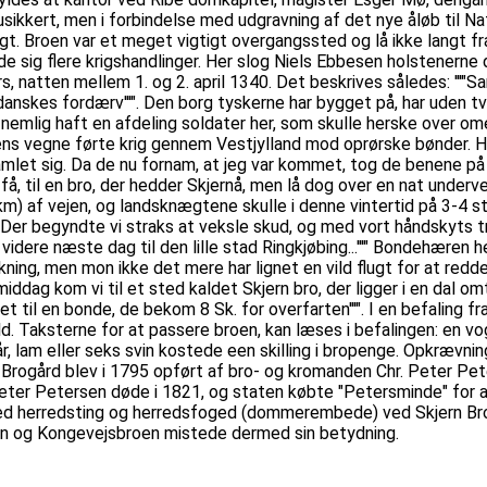
sikkert, men i forbindelse med udgravning af det nye åløb til N
. Broen var et meget vigtigt overgangssted og lå ikke langt fra
sig flere krigshandlinger. Her slog Niels Ebbesen holstenerne d
ers, natten mellem 1. og 2. april 1340. Det beskrives således: '
anskes fordærv'''". Den borg tyskerne har bygget på, har uden tv
r nemlig haft en afdeling soldater her, som skulle herske over
s vegne førte krig gennem Vestjylland mod oprørske bønder. Han fo
samlet sig. Da de nu fornam, at jeg var kommet, tog de benene p
få, til en bro, der hedder Skjernå, men lå dog over en nat unde
0km) af vejen, og landsknægtene skulle i denne vintertid på 3-4 s
Der begyndte vi straks at veksle skud, og med vort håndskyts tr
videre næste dag til den lille stad Ringkjøbing...'''" Bondehæren
kning, men mon ikke det mere har lignet en vild flugt for at re
iddag kom vi til et sted kaldet Skjern bro, der ligger i en dal om
t til en bonde, de bekom 8 Sk. for overfarten'''". I en befaling fr
. Taksterne for at passere broen, kan læses i befalingen: en vo
år, lam eller seks svin kostede een skilling i bropenge. Opkrævn
rn Brogård blev i 1795 opført af bro- og kromanden Chr. Peter Pe
 Peter Petersen døde i 1821, og staten købte "Petersminde" for
d herredsting og herredsfoged (dommerembede) ved Skjern Bro. 
en og Kongevejsbroen mistede dermed sin betydning.