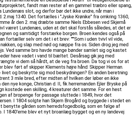
aturprojektet, fandt man rester af en gammel træbro eller spang,
 Lundenæs slot, og derfor bør det ikke undre, når man i
. 2.maj 1340. Det fortælles i "Jyske Krønike" fra omkring 1360,
''"Samme år den 2. maj dræbte samme Niels Ebbesen ved Skjernå
ivl været Lundenæs, uden at det skal forstås således, at det er
 omegnen og samtidigt forstærke borgen. Broen kendes også på
rtæller selv om det i et brev: '''"Som i uden tvivl vil vide,
å nakken, og slap med nød og næppe fra os. Siden drog jeg med
rvejs. Ved samme bro havde mange bønder samlet sig og kastet
teder have vadet i vand til bæltet. Desårsag gik jeg med
ængte vi dem så hårdt, at de veg fra broen. Da tog vi os for at
 her blev ført af skipper Klements højre hånd: Skipper Herman.
dde livet og beskytte sig mod beskydningen? En anden beretning
trent 3 mile bred, efter midten af hvilken der løber en ikke
a den nye konge, Christian d. II, fik herremanden Ejler Bryske på
gn kostede een skilling, 4 kreaturer det samme. For en hest
ingen af bropenge for passage sluttede i 1849, hvor det
tersen. I 1804 solgte han Skjern Brogård og byggede i stedet en
 at benytte gården som herredsfogedbolig, som en følge af
I 1840'erne blev et nyt broanlæg bygget og en ny landevej