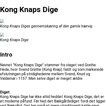
Kong Knaps Dige
Kong Knaps Diges gennemskæring af den gamle hærvej.
Kong Knaps Dige
Intro
Navnet "Kong Knaps Dige" stammer fra slaget ved Grathe
Hede, hvor Svend Grathe (Kong Knap) faldt og som markerede
afslutningen på stridighederne mellem Svend, Knud og
Valdemar i 1157. Men selve diget er meget ældre.
Diget
Kong Knaps Dige har ikke altid heddet Kong Knaps Dige, det er
et moderne påfund. Før hed det Bækgårdsdiget fordi det ligger
ved Bækgård. Det har også et mere utraditionelt kalde navn