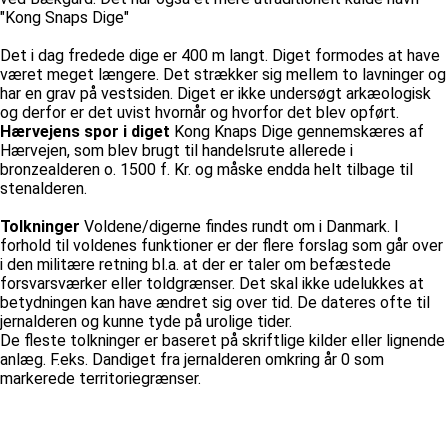
"Kong Snaps Dige"
Det i dag fredede dige er 400 m langt. Diget formodes at have
været meget længere. Det strækker sig mellem to lavninger og
har en grav på vestsiden. Diget er ikke undersøgt arkæologisk
og derfor er det uvist hvornår og hvorfor det blev opført.
Hærvejens spor i diget
Kong Knaps Dige gennemskæres af
Hærvejen, som blev brugt til handelsrute allerede i
bronzealderen o. 1500 f. Kr. og måske endda helt tilbage til
stenalderen.
Tolkninger
Voldene/digerne findes rundt om i Danmark. I
forhold til voldenes funktioner er der flere forslag som går over
i den militære retning bl.a. at der er taler om befæstede
forsvarsværker eller toldgrænser. Det skal ikke udelukkes at
betydningen kan have ændret sig over tid. De dateres ofte til
jernalderen og kunne tyde på urolige tider.
De fleste tolkninger er baseret på skriftlige kilder eller lignende
anlæg. F.eks. Dandiget fra jernalderen omkring år 0 som
markerede territoriegrænser.