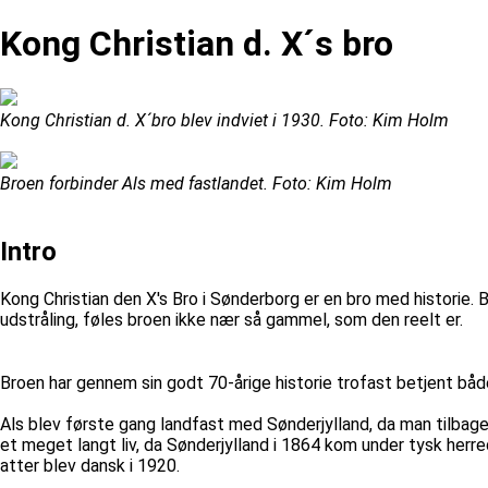
Kong Christian d. X´s bro
Kong Christian d. X´bro blev indviet i 1930. Foto: Kim Holm
Broen forbinder Als med fastlandet. Foto: Kim Holm
Intro
Kong Christian den X's Bro i Sønderborg er en bro med historie.
udstråling, føles broen ikke nær så gammel, som den reelt er.
Broen har gennem sin godt 70-årige historie trofast betjent både
Als blev første gang landfast med Sønderjylland, da man tilbag
et meget langt liv, da Sønderjylland i 1864 kom under tysk her
atter blev dansk i 1920.