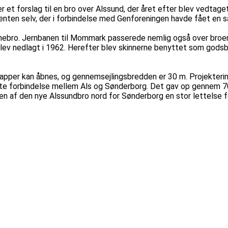
et forslag til en bro over Alssund, der året efter blev vedtaget 
enten selv, der i forbindelse med Genforeningen havde fået en s
banebro. Jernbanen til Mommark passerede nemlig også over broen,
ev nedlagt i 1962. Herefter blev skinnerne benyttet som godsba
apper kan åbnes, og gennemsejlingsbredden er 30 m. Projekterin
te forbindelse mellem Als og Sønderborg. Det gav op gennem 70'er
en af den nye Alssundbro nord for Sønderborg en stor lettelse fo