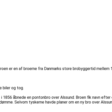
 Broen er en af broerne fra Danmarks store brobyggertid mellem 
 biler og tog.
e i 1856 åbnede en pontonbro over Alssund. Broen fik navn efter
redømme. Selvom tyskerne havde planer om en ny bro over Alssund