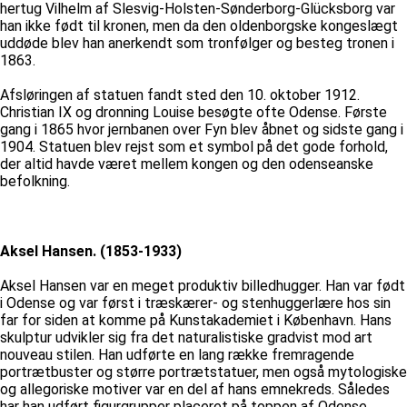
hertug Vilhelm af Slesvig-Holsten-Sønderborg-Glücksborg var
han ikke født til kronen, men da den oldenborgske kongeslægt
uddøde blev han anerkendt som tronfølger og besteg tronen i
1863.
Afsløringen af statuen fandt sted den 10. oktober 1912.
Christian IX og dronning Louise besøgte ofte Odense. Første
gang i 1865 hvor jernbanen over Fyn blev åbnet og sidste gang i
1904. Statuen blev rejst som et symbol på det gode forhold,
der altid havde været mellem kongen og den odenseanske
befolkning.
Aksel Hansen. (1853-1933)
Aksel Hansen var en meget produktiv billedhugger. Han var født
i Odense og var først i træskærer- og stenhuggerlære hos sin
far for siden at komme på Kunstakademiet i København. Hans
skulptur udvikler sig fra det naturalistiske gradvist mod art
nouveau stilen. Han udførte en lang række fremragende
portrætbuster og større portrætstatuer, men også mytologiske
og allegoriske motiver var en del af hans emnekreds. Således
har han udført figurgrupper placeret på toppen af Odense