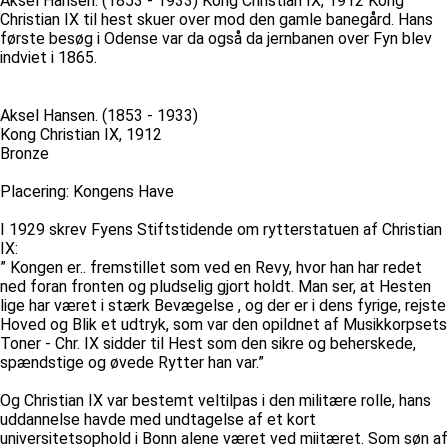
Aksel Hansen. (1853 - 1933) Kong Christian IX, 1912 Kong
Christian IX til hest skuer over mod den gamle banegård. Hans
første besøg i Odense var da også da jernbanen over Fyn blev
indviet i 1865.
Aksel Hansen. (1853 - 1933)
Kong Christian IX, 1912
Bronze
Placering: Kongens Have
I 1929 skrev Fyens Stiftstidende om rytterstatuen af Christian
IX:
” Kongen er.. fremstillet som ved en Revy, hvor han har redet
ned foran fronten og pludselig gjort holdt. Man ser, at Hesten
lige har været i stærk Bevægelse , og der er i dens fyrige, rejste
Hoved og Blik et udtryk, som var den opildnet af Musikkorpsets
Toner - Chr. IX sidder til Hest som den sikre og beherskede,
spændstige og øvede Rytter han var.”
Og Christian IX var bestemt veltilpas i den militære rolle, hans
uddannelse havde med undtagelse af et kort
universitetsophold i Bonn alene været ved miitæret. Som søn af