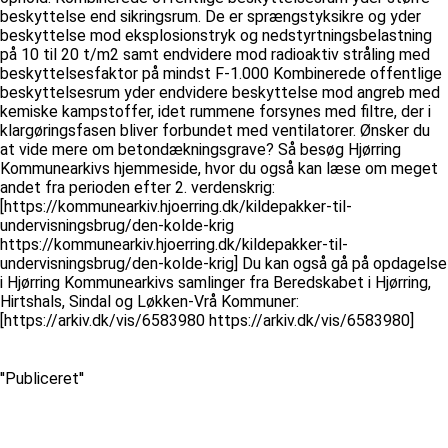
beskyttelse end sikringsrum. De er sprængstyksikre og yder
beskyttelse mod eksplosionstryk og nedstyrtningsbelastning
på 10 til 20 t/m2 samt endvidere mod radioaktiv stråling med
beskyttelsesfaktor på mindst F-1.000 Kombinerede offentlige
beskyttelsesrum yder endvidere beskyttelse mod angreb med
kemiske kampstoffer, idet rummene forsynes med filtre, der i
klargøringsfasen bliver forbundet med ventilatorer. Ønsker du
at vide mere om betondækningsgrave? Så besøg Hjørring
Kommunearkivs hjemmeside, hvor du også kan læse om meget
andet fra perioden efter 2. verdenskrig:
[https://kommunearkiv.hjoerring.dk/kildepakker-til-
undervisningsbrug/den-kolde-krig
https://kommunearkiv.hjoerring.dk/kildepakker-til-
undervisningsbrug/den-kolde-krig] Du kan også gå på opdagelse
i Hjørring Kommunearkivs samlinger fra Beredskabet i Hjørring,
Hirtshals, Sindal og Løkken-Vrå Kommuner:
[https://arkiv.dk/vis/6583980 https://arkiv.dk/vis/6583980]
''Publiceret''