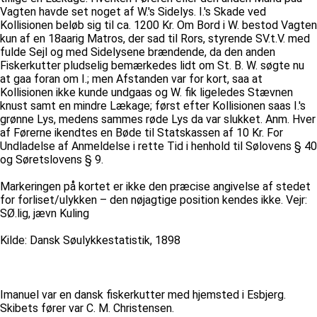
Vagten havde set noget af W.'s Sidelys. I.'s Skade ved
Kollisionen beløb sig til ca. 1200 Kr. Om Bord i W. bestod Vagten
kun af en 18aarig Matros, der sad til Rors, styrende SV.t.V. med
fulde Sejl og med Sidelysene brændende, da den anden
Fiskerkutter pludselig bemærkedes lidt om St. B. W. søgte nu
at gaa foran om I.; men Afstanden var for kort, saa at
Kollisionen ikke kunde undgaas og W. fik ligeledes Stævnen
knust samt en mindre Lækage; først efter Kollisionen saas I.'s
grønne Lys, medens sammes røde Lys da var slukket. Anm. Hver
af Førerne ikendtes en Bøde til Statskassen af 10 Kr. For
Undladelse af Anmeldelse i rette Tid i henhold til Sølovens § 40
og Søretslovens § 9.
Markeringen på kortet er ikke den præcise angivelse af stedet
for forliset/ulykken – den nøjagtige position kendes ikke. Vejr:
SØ.lig, jævn Kuling
Kilde: Dansk Søulykkestatistik, 1898
Imanuel var en dansk fiskerkutter med hjemsted i Esbjerg.
Skibets fører var C. M. Christensen.