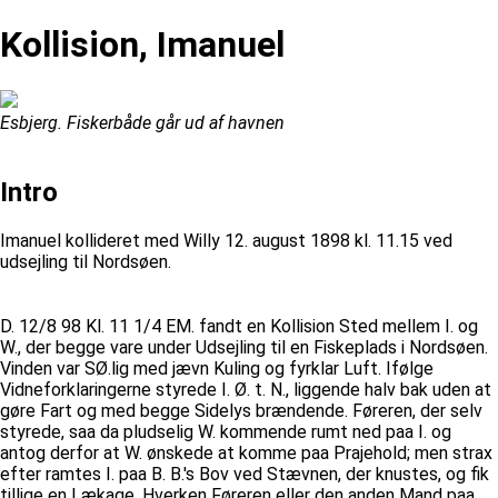
Kollision, Imanuel
Esbjerg. Fiskerbåde går ud af havnen
Intro
Imanuel kollideret med Willy 12. august 1898 kl. 11.15 ved
udsejling til Nordsøen.
D. 12/8 98 Kl. 11 1/4 EM. fandt en Kollision Sted mellem I. og
W., der begge vare under Udsejling til en Fiskeplads i Nordsøen.
Vinden var SØ.lig med jævn Kuling og fyrklar Luft. Ifølge
Vidneforklaringerne styrede I. Ø. t. N., liggende halv bak uden at
gøre Fart og med begge Sidelys brændende. Føreren, der selv
styrede, saa da pludselig W. kommende rumt ned paa I. og
antog derfor at W. ønskede at komme paa Prajehold; men strax
efter ramtes I. paa B. B.'s Bov ved Stævnen, der knustes, og fik
tillige en Lækage. Hverken Føreren eller den anden Mand paa