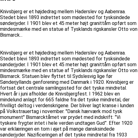
Knivsbjerg er et højdedrag mellem Haderslev og Aabenraa.
Stedet blevi 1893 indrettet som mødested for tysksindede
sønderjyder. I 1901 blev et 45 meter højt granittårn opført som
mindesmærke med en statue af Tysklands rigskansler Otto von
Bismarck...
Knivsbjerg er et højdedrag mellem Haderslev og Aabenraa.
Stedet blevi 1893 indrettet som mødested for tysksindede
sønderjyder. I 1901 blev et 45 meter højt granittårn opført som
mindesmærke med en statue af Tysklands rigskansler Otto von
Bismarck. Statuen blev flyttet til Sydslesvig lige før
Sønderjyllands genforening med Danmark i 1920. Knivsbjerg er
fortsat det centrale samlingssted for det tyske mindretal.
Hvert år i juni afholder de Knivsbjergfest. I 1962 blev en
mindelund anlagt for 665 faldne fra det tyske mindretal, der
frivilligt deltog i verdenskrigene. Der bliver lagt kranse i lunden
på Volkstrauertag i november. ''Dansk hærværk mod tysk
monument'' Bismarcktårnet var prydet med indskrift: ”Vi
tyskere frygter intet i hele verden undtagen Gud”. Efter 1920
var erklæringen en torn i øjet på mange dansksindede
sønderjyder. Nazificeringen af det tyske mindretal fra 1933