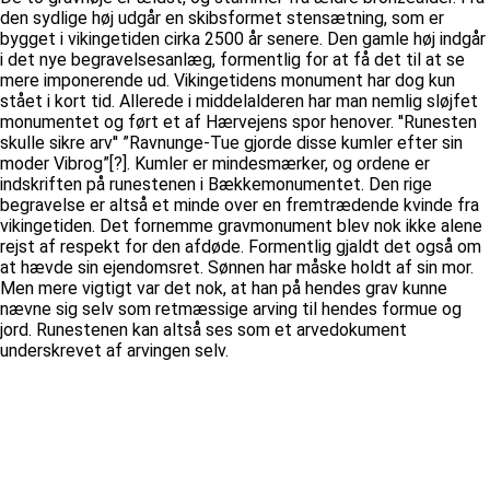
den sydlige høj udgår en skibsformet stensætning, som er
bygget i vikingetiden cirka 2500 år senere. Den gamle høj indgår
i det nye begravelsesanlæg, formentlig for at få det til at se
mere imponerende ud. Vikingetidens monument har dog kun
stået i kort tid. Allerede i middelalderen har man nemlig sløjfet
monumentet og ført et af Hærvejens spor henover. ''Runesten
skulle sikre arv'' ”Ravnunge-Tue gjorde disse kumler efter sin
moder Vibrog”[?]. Kumler er mindesmærker, og ordene er
indskriften på runestenen i Bækkemonumentet. Den rige
begravelse er altså et minde over en fremtrædende kvinde fra
vikingetiden. Det fornemme gravmonument blev nok ikke alene
rejst af respekt for den afdøde. Formentlig gjaldt det også om
at hævde sin ejendomsret. Sønnen har måske holdt af sin mor.
Men mere vigtigt var det nok, at han på hendes grav kunne
nævne sig selv som retmæssige arving til hendes formue og
jord. Runestenen kan altså ses som et arvedokument
underskrevet af arvingen selv.