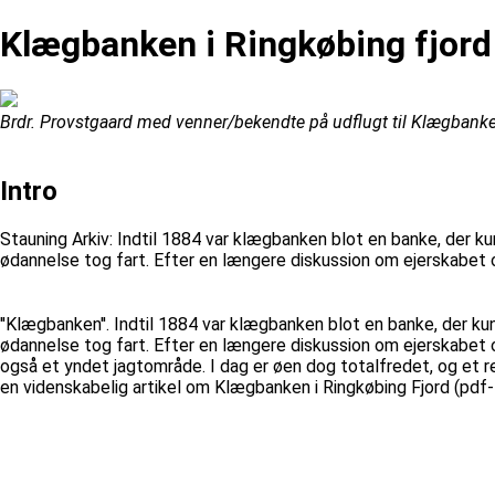
Klægbanken i Ringkøbing fjord
Brdr. Provstgaard med venner/bekendte på udflugt til Klægbanke
Intro
Stauning Arkiv: Indtil 1884 var klægbanken blot en banke, der k
ødannelse tog fart. Efter en længere diskussion om ejerskabet
''Klægbanken''. Indtil 1884 var klægbanken blot en banke, der k
ødannelse tog fart. Efter en længere diskussion om ejerskabet 
også et yndet jagtområde. I dag er øen dog totalfredet, og et re
en videnskabelig artikel om Klægbanken i Ringkøbing Fjord (pdf-fi