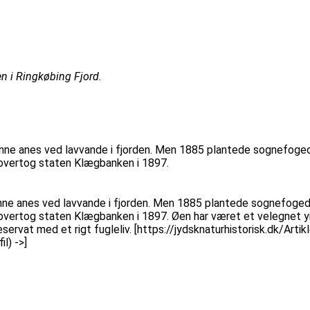
n i Ringkøbing Fjord.
unne anes ved lavvande i fjorden. Men 1885 plantede sognefoged 
 overtog staten Klægbanken i 1897.
unne anes ved lavvande i fjorden. Men 1885 plantede sognefoged 
overtog staten Klægbanken i 1897. Øen har været et velegnet yn
servat med et rigt fugleliv. [https://jydsknaturhistorisk.dk/Arti
l) ->]