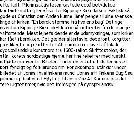
efterladt. Pilgrimsaktiviteten kastede også betydelige
kontante indtægter af sig for Kippinge Kirke kirken. Faktisk så
gode at Christian den Anden kunne 'låne' penge til sine svenske
krige af kirken. ''En barok stemme fra hvalens bug'' Det rige
inventar i Kippinge Kirke skyldes også indtægter fra de mange
valfartende. Mest iøjnefaldende er de udsmykninger, som kirken
har fået i barokken. Det gælder altertavle, døbefont, korgitter,
prædikestol og skriftestol. Alt sammen er lavet af lokale
sydsjællandske kunstnere fra 1600-tallet. Skriftestolen, der
står i korets nordøstlige hjørne, har fine relieffer med rustikt
udførte motiver fra Bibelen. Under de enkelte billeder ses et
kort fyndigt og forklarende rim. For eksempel står der under
billedet af Jonas i hvalfiskens mund: Jonas aff Fiskens Bug Saa
jammerlig Raaber ud Høyt op til Jesu Øre At Komme paa det
tøre Digtet rimer, hvis det fremsiges på sydsjællandsk.