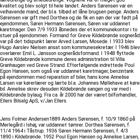
kvalitet og blev solgt til hele landet. Anders Sørensen var en
velhavende mand, der bl.a. tilbød at låne brugsen penge. Anders
Sørensen var gift med Dorthea og de fik en søn der var født på
ejendommen, Søren Hermann Sørensen, Søren var uddannet
karetmager. Den 7/9 1933 åbnedes der et kommunekontor i to
stuer på ejendommen. Formand for Greve Kildebrønde sogneråd
var på det tidspunkt lærer Arved Larsen, Mosede. I 1933 blev
Hugo Aarslev Nielsen ansat som kommunesekretær. I 1946 blev
overlærer Emil L. Jønsson sognerådsformand. I 1948 flyttede
Greve Kildebrønde kommune deres administration til Villa
Granhaugen ved Greve Strand. Efterfølgende indrettede Poul
Egon Hansen, som også var uddannet karetmager, benzintank
på ejendommen med reparation af biler, hans kone Annelise
Larsen var kørerlærer og lærte bl.a. Johannes Møllehave at køre
bil. Annelise skrev desuden Kildebrønde sangen og var med i
Kildebrønde bylaug. Fra ca. år 2000 har der været bilforhandler,
Ellers Bilsalg ApS, v/Jan Ellers.
Jens Folmer Andersen1889 Anders Sørensen, f. 10/9 1860 på
Merlegård i Ishøj, var uddannet tømrer. Dorthea Sørensen, f.
11/4 1964 i Tåstrup. 1936 Søren Hermann Sørensen, f. 4/3
1890 i Kildebrønde. 1952 Poul Egon Hansen og Annelise Larsen,