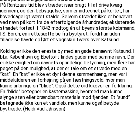
På Rantzaus tid blev strædet især brugt til at drive kvæg
igennem, og den bebyggelse, som er indtegnet på kortet, har
hovedsageligt været stalde. Selvom strædet ikke er benævnt
ved navn på kort fra de efterfølgende århundreder, eksisterede
strædet fortsat. I 1842 modtog én af byens største købmænd,
I.S. Borch, en irettesættelse fra bystyret, fordi han uden
tilladelse havde opført et vognskur tværs over Katsund.
Kolding er ikke den eneste by med en gade benævnt Katsund. I
bl.a. København og Ebeltoft findes gader med samme navn. Der
er ikke enighed om navnets oprindelige betydning, men flere har
peget på den mulighed, at der er tale om et stræde med en
”kat”. En ”kat” er ikke et dyr i denne sammenhæng, men var i
middelalderen en forhøjning på en fæstningsvold, hvor man
kunne anbringe en ”blide”. Også dette ord kræver en forklaring.
En ”blide” betegner en kastemaskine, hvormed man kunne
slynge sten eller brændbart materiale mod fjenden. Et ”sund”
betegnede ikke kun et vandløb, men kunne også betyde
bystræde. (Heidi Vad Jønsson)