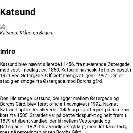
Katsund
Katsund. Klåborgs Bageri.
Intro
Katsund blev nævnt allerede i 1456, fra nuværende Østergade
mod vest - nedlagt ca. 1850. Katsund navneskiltet blev opsat i
1921 ved Østergade. Officielt navngivet igen i 1992. Den er
stadig en smøge fra Østergade mod Borchs gård.
Den lille smøge Katsund, der ligger mellem Østergade og
Borchs Gård, blev først officielt navngivet i 1992. Navnet
Katsund optræder allerede i 1456 og er indtegnet på Rantzaus
kort fra 1585. Strædet var på dette tidspunkt og helt frem til
1879 et åbent vandløb, der lå mellem Vestergade og
Østergade. I 1879 blev vandløbet rørlagt, men det kan stadig
anes på parkeringspladsen Borchs Gård.