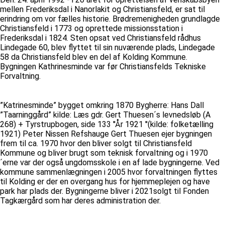
mellen Frederiksdal i Nanorlakit og Christiansfeld, er sat til
erindring om vor fælles historie. Brødremenigheden grundlagde
Christiansfeld i 1773 og oprettede missionsstation i
Frederiksdal i 1824. Sten opsat ved Christiansfeld rådhus
Lindegade 60, blev flyttet til sin nuværende plads, Lindegade
58 da Christiansfeld blev en del af Kolding Kommune.
Bygningen Kathrinesminde var før Christiansfelds Tekniske
Forvaltning.
”Katrinesminde” bygget omkring 1870 Bygherre: Hans Dall
”Taarninggård” kilde: Læs gdr. Gert Thuesen´s levnedsløb (A
268) + Tyrstrupbogen, side 133 ''År 1921 ''(kilde: folketælling
1921) Peter Nissen Refshauge Gert Thuesen ejer bygningen
frem til ca. 1970 hvor den bliver solgt til Christiansfeld
Kommune og bliver brugt som teknisk forvaltning og i 1970
´erne var der også ungdomsskole i en af lade bygningerne. Ved
kommune sammenlægningen i 2005 hvor forvaltningen flyttes
til Kolding er der en overgang hus for hjemmeplejen og have
park har plads der. Bygningerne bliver i 2021solgt til Fonden
Tagkærgård som har deres administration der.