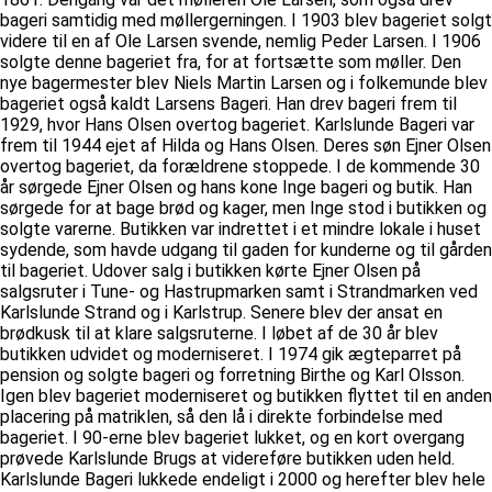
bageri samtidig med møllergerningen. I 1903 blev bageriet solgt
videre til en af Ole Larsen svende, nemlig Peder Larsen. I 1906
solgte denne bageriet fra, for at fortsætte som møller. Den
nye bagermester blev Niels Martin Larsen og i folkemunde blev
bageriet også kaldt Larsens Bageri. Han drev bageri frem til
1929, hvor Hans Olsen overtog bageriet. Karlslunde Bageri var
frem til 1944 ejet af Hilda og Hans Olsen. Deres søn Ejner Olsen
overtog bageriet, da forældrene stoppede. I de kommende 30
år sørgede Ejner Olsen og hans kone Inge bageri og butik. Han
sørgede for at bage brød og kager, men Inge stod i butikken og
solgte varerne. Butikken var indrettet i et mindre lokale i huset
sydende, som havde udgang til gaden for kunderne og til gården
til bageriet. Udover salg i butikken kørte Ejner Olsen på
salgsruter i Tune- og Hastrupmarken samt i Strandmarken ved
Karlslunde Strand og i Karlstrup. Senere blev der ansat en
brødkusk til at klare salgsruterne. I løbet af de 30 år blev
butikken udvidet og moderniseret. I 1974 gik ægteparret på
pension og solgte bageri og forretning Birthe og Karl Olsson.
Igen blev bageriet moderniseret og butikken flyttet til en anden
placering på matriklen, så den lå i direkte forbindelse med
bageriet. I 90-erne blev bageriet lukket, og en kort overgang
prøvede Karlslunde Brugs at videreføre butikken uden held.
Karlslunde Bageri lukkede endeligt i 2000 og herefter blev hele