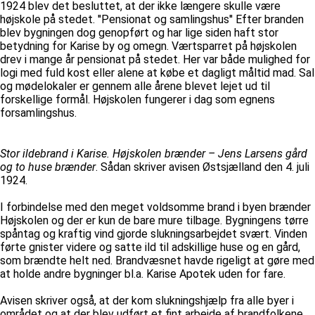
1924 blev det besluttet, at der ikke længere skulle være
højskole på stedet. ''Pensionat og samlingshus'' Efter branden
blev bygningen dog genopført og har lige siden haft stor
betydning for Karise by og omegn. Værtsparret på højskolen
drev i mange år pensionat på stedet. Her var både mulighed for
logi med fuld kost eller alene at købe et dagligt måltid mad. Sal
og mødelokaler er gennem alle årene blevet lejet ud til
forskellige formål. Højskolen fungerer i dag som egnens
forsamlingshus.
Stor ildebrand i Karise. Højskolen brænder – Jens Larsens gård
og to huse brænder
. Sådan skriver avisen Østsjælland den 4. juli
1924.
I forbindelse med den meget voldsomme brand i byen brænder
Højskolen og der er kun de bare mure tilbage. Bygningens tørre
spåntag og kraftig vind gjorde slukningsarbejdet svært. Vinden
førte gnister videre og satte ild til adskillige huse og en gård,
som brændte helt ned. Brandvæsnet havde rigeligt at gøre med
at holde andre bygninger bl.a. Karise Apotek uden for fare.
Avisen skriver også, at der kom slukningshjælp fra alle byer i
området og at der blev udført et fint arbejde af brandfolkene.