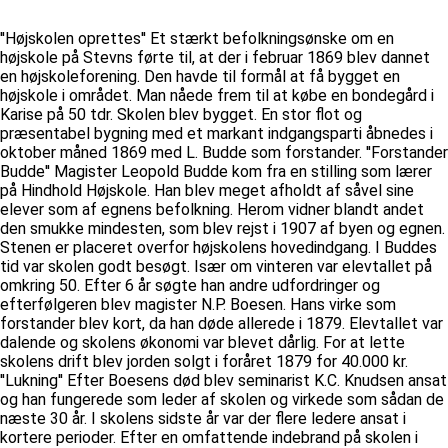
''Højskolen oprettes'' Et stærkt befolkningsønske om en
højskole på Stevns førte til, at der i februar 1869 blev dannet
en højskoleforening. Den havde til formål at få bygget en
højskole i området. Man nåede frem til at købe en bondegård i
Karise på 50 tdr. Skolen blev bygget. En stor flot og
præsentabel bygning med et markant indgangsparti åbnedes i
oktober måned 1869 med L. Budde som forstander. ''Forstander
Budde'' Magister Leopold Budde kom fra en stilling som lærer
på Hindhold Højskole. Han blev meget afholdt af såvel sine
elever som af egnens befolkning. Herom vidner blandt andet
den smukke mindesten, som blev rejst i 1907 af byen og egnen.
Stenen er placeret overfor højskolens hovedindgang. I Buddes
tid var skolen godt besøgt. Især om vinteren var elevtallet på
omkring 50. Efter 6 år søgte han andre udfordringer og
efterfølgeren blev magister N.P. Boesen. Hans virke som
forstander blev kort, da han døde allerede i 1879. Elevtallet var
dalende og skolens økonomi var blevet dårlig. For at lette
skolens drift blev jorden solgt i foråret 1879 for 40.000 kr.
''Lukning'' Efter Boesens død blev seminarist K.C. Knudsen ansat
og han fungerede som leder af skolen og virkede som sådan de
næste 30 år. I skolens sidste år var der flere ledere ansat i
kortere perioder. Efter en omfattende indebrand på skolen i