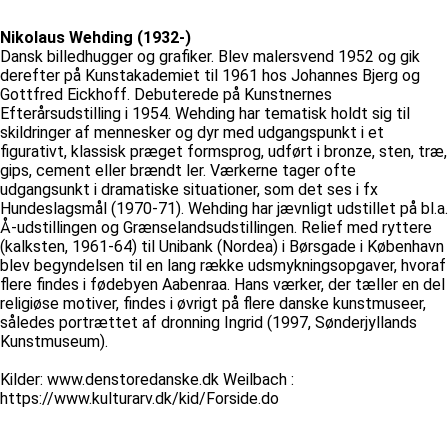
Nikolaus Wehding (1932-)
Dansk billedhugger og grafiker. Blev malersvend 1952 og gik
derefter på Kunstakademiet til 1961 hos Johannes Bjerg og
Gottfred Eickhoff. Debuterede på Kunstnernes
Efterårsudstilling i 1954. Wehding har tematisk holdt sig til
skildringer af mennesker og dyr med udgangspunkt i et
figurativt, klassisk præget formsprog, udført i bronze, sten, træ,
gips, cement eller brændt ler. Værkerne tager ofte
udgangsunkt i dramatiske situationer, som det ses i fx
Hundeslagsmål (1970-71). Wehding har jævnligt udstillet på bl.a.
Å-udstillingen og Grænselandsudstillingen. Relief med ryttere
(kalksten, 1961-64) til Unibank (Nordea) i Børsgade i København
blev begyndelsen til en lang række udsmykningsopgaver, hvoraf
flere findes i fødebyen Aabenraa. Hans værker, der tæller en del
religiøse motiver, findes i øvrigt på flere danske kunstmuseer,
således portrættet af dronning Ingrid (1997, Sønderjyllands
Kunstmuseum).
Kilder: www.denstoredanske.dk Weilbach :
https://www.kulturarv.dk/kid/Forside.do