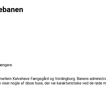
vebanen
længere.
llem Kalvehave Færgegård og Vordingborg. Banens administration
e viser nogle af disse huse, der var karakteristiske ved de røde