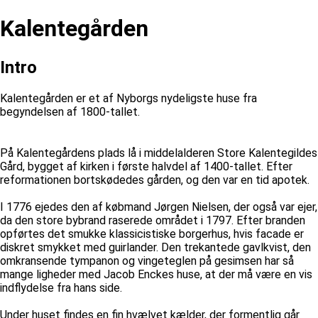
Kalentegården
Intro
Kalentegården er et af Nyborgs nydeligste huse fra
begyndelsen af 1800-tallet.
På Kalentegårdens plads lå i middelalderen Store Kalentegildes
Gård, bygget af kirken i første halvdel af 1400-tallet. Efter
reformationen bortskødedes gården, og den var en tid apotek.
I 1776 ejedes den af købmand Jørgen Nielsen, der også var ejer,
da den store bybrand raserede området i 1797. Efter branden
opførtes det smukke klassicistiske borgerhus, hvis facade er
diskret smykket med guirlander. Den trekantede gavlkvist, den
omkransende tympanon og vingeteglen på gesimsen har så
mange ligheder med Jacob Enckes huse, at der må være en vis
indflydelse fra hans side.
Under huset findes en fin hvælvet kælder, der formentlig går