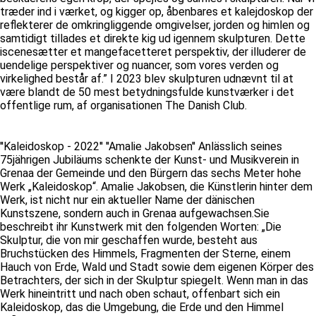
træder ind i værket, og kigger op, åbenbares et kalejdoskop der
reflekterer de omkringliggende omgivelser, jorden og himlen og
samtidigt tillades et direkte kig ud igennem skulpturen. Dette
iscenesætter et mangefacetteret perspektiv, der illuderer de
uendelige perspektiver og nuancer, som vores verden og
virkelighed består af.” I 2023 blev skulpturen udnævnt til at
være blandt de 50 mest betydningsfulde kunstværker i det
offentlige rum, af organisationen The Danish Club.
''Kaleidoskop - 2022'' ''Amalie Jakobsen'' Anlässlich seines
75jährigen Jubiläums schenkte der Kunst- und Musikverein in
Grenaa der Gemeinde und den Bürgern das sechs Meter hohe
Werk „Kaleidoskop“. Amalie Jakobsen, die Künstlerin hinter dem
Werk, ist nicht nur ein aktueller Name der dänischen
Kunstszene, sondern auch in Grenaa aufgewachsen.Sie
beschreibt ihr Kunstwerk mit den folgenden Worten: „Die
Skulptur, die von mir geschaffen wurde, besteht aus
Bruchstücken des Himmels, Fragmenten der Sterne, einem
Hauch von Erde, Wald und Stadt sowie dem eigenen Körper des
Betrachters, der sich in der Skulptur spiegelt. Wenn man in das
Werk hineintritt und nach oben schaut, offenbart sich ein
Kaleidoskop, das die Umgebung, die Erde und den Himmel