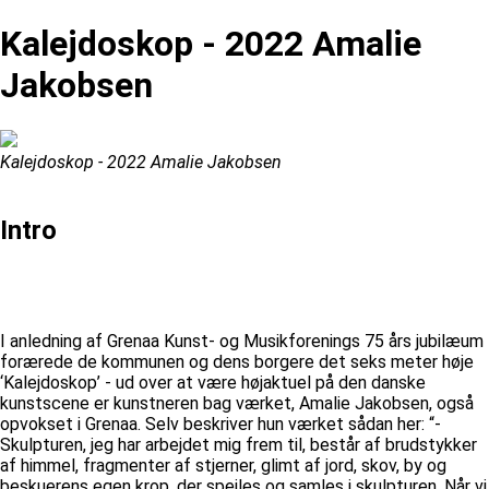
Kalejdoskop - 2022 Amalie
Jakobsen
Kalejdoskop - 2022 Amalie Jakobsen
Intro
I anledning af Grenaa Kunst- og Musikforenings 75 års jubilæum
forærede de kommunen og dens borgere det seks meter høje
‘Kalejdoskop’ - ud over at være højaktuel på den danske
kunstscene er kunstneren bag værket, Amalie Jakobsen, også
opvokset i Grenaa. Selv beskriver hun værket sådan her: “-
Skulpturen, jeg har arbejdet mig frem til, består af brudstykker
af himmel, fragmenter af stjerner, glimt af jord, skov, by og
beskuerens egen krop, der spejles og samles i skulpturen. Når vi