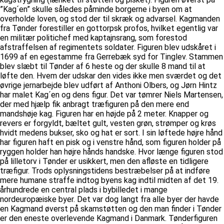
”Kag´en” skulle således påminde borgerne i byen om at
overholde loven, og stod der til skræk og advarsel. Kagmanden
fra Tønder forestiller en gottorpsk profos, hvilket egentlig var
en militær politichef med kaptajnsrang, som forestod
afstraffelsen af regimentets soldater. Figuren blev udskåret i
1699 af en egestamme fra Gerrebæk syd for Tinglev. Stammen
blev slæbt til Tønder af 6 heste og der skulle 8 mand til at
løfte den. Hvem der udskar den vides ikke men sværdet og det
øvrige jernarbejde blev udført af Anthoni Olbers, og Jørn Hintz
har malet Kag´en og dens figur. Det var tømrer Niels Martensen,
der med hjælp fik anbragt træfiguren på den mere end
mandshøje kag. Figuren har en højde på 2 meter. Knapper og
revers er forgyldt, bæltet gult, vesten grøn, strømper og krøs
hvidt medens bukser, sko og hat er sort. I sin løftede højre hånd
har figuren haft en pisk og i venstre hånd, som figuren holder på
ryggen holder han højre hånds handske. Hvor længe figuren stod
på lilletorv i Tønder er usikkert, men den afløste en tidligere
træfigur. Trods oplysningstidens bestræbelser på at indføre
mere humane straffe indtog byens kag indtil midten af det 19.
århundrede en central plads i bybilledet i mange
nordeuropæiske byer. Det var dog langt fra alle byer der havde
en Kagmand øverst på skamstøtten og den man finder i Tønder
er den eneste overlevende Kagmand i Danmark. Tønderfiguren