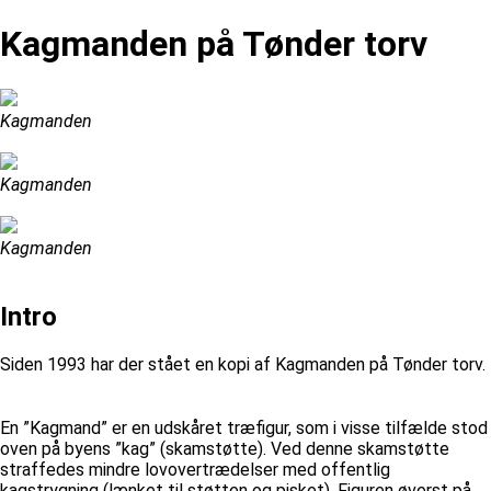
Kagmanden på Tønder torv
Kagmanden
Kagmanden
Kagmanden
Intro
Siden 1993 har der stået en kopi af Kagmanden på Tønder torv.
En ”Kagmand” er en udskåret træfigur, som i visse tilfælde stod
oven på byens ”kag” (skamstøtte). Ved denne skamstøtte
straffedes mindre lovovertrædelser med offentlig
kagstrygning (lænket til støtten og pisket). Figuren øverst på