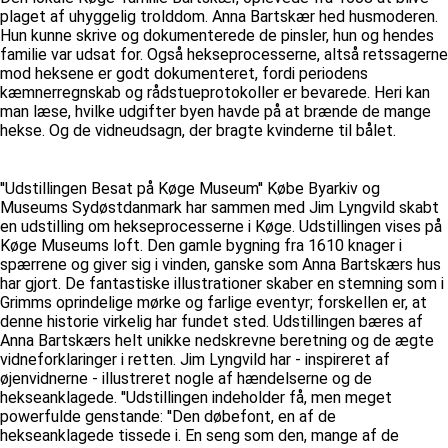
plaget af uhyggelig trolddom. Anna Bartskær hed husmoderen.
Hun kunne skrive og dokumenterede de pinsler, hun og hendes
familie var udsat for. Også hekseprocesserne, altså retssagerne
mod heksene er godt dokumenteret, fordi periodens
kæmnerregnskab og rådstueprotokoller er bevarede. Heri kan
man læse, hvilke udgifter byen havde på at brænde de mange
hekse. Og de vidneudsagn, der bragte kvinderne til bålet.
''Udstillingen Besat på Køge Museum'' Købe Byarkiv og
Museums Sydøstdanmark har sammen med Jim Lyngvild skabt
en udstilling om hekseprocesserne i Køge. Udstillingen vises på
Køge Museums loft. Den gamle bygning fra 1610 knager i
spærrene og giver sig i vinden, ganske som Anna Bartskærs hus
har gjort. De fantastiske illustrationer skaber en stemning som i
Grimms oprindelige mørke og farlige eventyr; forskellen er, at
denne historie virkelig har fundet sted. Udstillingen bæres af
Anna Bartskærs helt unikke nedskrevne beretning og de ægte
vidneforklaringer i retten. Jim Lyngvild har - inspireret af
øjenvidnerne - illustreret nogle af hændelserne og de
hekseanklagede. ''Udstillingen indeholder få, men meget
powerfulde genstande: ''Den døbefont, en af de
hekseanklagede tissede i. En seng som den, mange af de