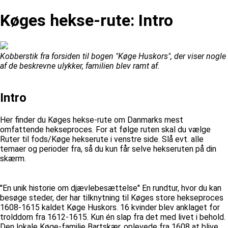
Køges hekse-rute: Intro
Kobberstik fra forsiden til bogen "Køge Huskors", der viser nogle
af de beskrevne ulykker, familien blev ramt af.
Intro
Her finder du Køges hekse-rute om Danmarks mest
omfattende hekseproces. For at følge ruten skal du vælge
Ruter til fods/Køge hekserute i venstre side. Slå evt. alle
temaer og perioder fra, så du kun får selve hekseruten på din
skærm.
''En unik historie om djævlebesættelse'' En rundtur, hvor du kan
besøge steder, der har tilknytning til Køges store hekseproces
1608-1615 kaldet Køge Huskors. 16 kvinder blev anklaget for
trolddom fra 1612-1615. Kun én slap fra det med livet i behold.
Den lokale Køge-familie Bartskær, oplevede fra 1608 at blive