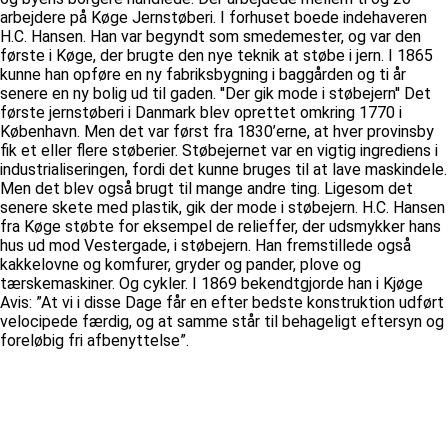
arbejdere på Køge Jernstøberi. I forhuset boede indehaveren
H.C. Hansen. Han var begyndt som smedemester, og var den
første i Køge, der brugte den nye teknik at støbe i jern. I 1865
kunne han opføre en ny fabriksbygning i baggården og ti år
senere en ny bolig ud til gaden. ''Der gik mode i støbejern'' Det
første jernstøberi i Danmark blev oprettet omkring 1770 i
København. Men det var først fra 1830’erne, at hver provinsby
fik et eller flere støberier. Støbejernet var en vigtig ingrediens i
industrialiseringen, fordi det kunne bruges til at lave maskindele.
Men det blev også brugt til mange andre ting. Ligesom det
senere skete med plastik, gik der mode i støbejern. H.C. Hansen
fra Køge støbte for eksempel de relieffer, der udsmykker hans
hus ud mod Vestergade, i støbejern. Han fremstillede også
kakkelovne og komfurer, gryder og pander, plove og
tærskemaskiner. Og cykler. I 1869 bekendtgjorde han i Kjøge
Avis: ”At vi i disse Dage får en efter bedste konstruktion udført
velocipede færdig, og at samme står til behageligt eftersyn og
foreløbig fri afbenyttelse”.