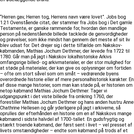
“Herren gav, Herren tog, Herrens navn være lovet”. Jobs bog
1.21 Ovenstående citat, der stammer fra Jobs bog i Det gamle
Testamente, er ganske rammende for, hvordan den mandlige
person på nedenstående billede tacklede de genvordigheder
og prøvelser, som ikke mindst han gennem det meste af sit liv
blev udsat for. Det drejer sig i dette tilfælde om Nakskov-
købmanden, Mathias Jochum Dethmer, der levede fra 1722 til
1780. Går man på jagt i Nakskov lokalhistoriske Arkivs
omfangsrige billed- og arkivmaterialer, er der stor mulighed for
at støde på materialer, der kan give os oplysninger om fortiden
– ofte om stort såvel som om småt – vedrørende byens
overordnede historie eller af mere personalhistorisk karakter. En
af disse mange historier, som man kan støde på, er historien om
netop købmand Mathias Jochum Dethmer. Tager vi
udgangspunkt i det viste billede fra omkring 1760, der
forestiller Mathias Jochum Dethmer og hans anden hustru Anne
Chathrine Hellesen og går yderligere på jagt i arkiverne, så
oprulles der efterhånden en historie om en af Nakskovs mange
købmænd i sidste halvdel af 1700-tallet. En gudsfrygtig og
stærkt troende købmand, der først sent i livet – vel presset af
livets omstændigheder – endte som købmand på trods af et