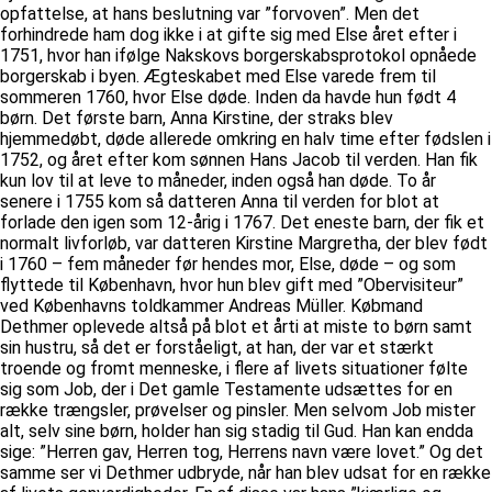
opfattelse, at hans beslutning var ”forvoven”. Men det
forhindrede ham dog ikke i at gifte sig med Else året efter i
1751, hvor han ifølge Nakskovs borgerskabsprotokol opnåede
borgerskab i byen. Ægteskabet med Else varede frem til
sommeren 1760, hvor Else døde. Inden da havde hun født 4
børn. Det første barn, Anna Kirstine, der straks blev
hjemmedøbt, døde allerede omkring en halv time efter fødslen i
1752, og året efter kom sønnen Hans Jacob til verden. Han fik
kun lov til at leve to måneder, inden også han døde. To år
senere i 1755 kom så datteren Anna til verden for blot at
forlade den igen som 12-årig i 1767. Det eneste barn, der fik et
normalt livforløb, var datteren Kirstine Margretha, der blev født
i 1760 – fem måneder før hendes mor, Else, døde – og som
flyttede til København, hvor hun blev gift med ”Obervisiteur”
ved Københavns toldkammer Andreas Müller. Købmand
Dethmer oplevede altså på blot et årti at miste to børn samt
sin hustru, så det er forståeligt, at han, der var et stærkt
troende og fromt menneske, i flere af livets situationer følte
sig som Job, der i Det gamle Testamente udsættes for en
række trængsler, prøvelser og pinsler. Men selvom Job mister
alt, selv sine børn, holder han sig stadig til Gud. Han kan endda
sige: ”Herren gav, Herren tog, Herrens navn være lovet.” Og det
samme ser vi Dethmer udbryde, når han blev udsat for en række