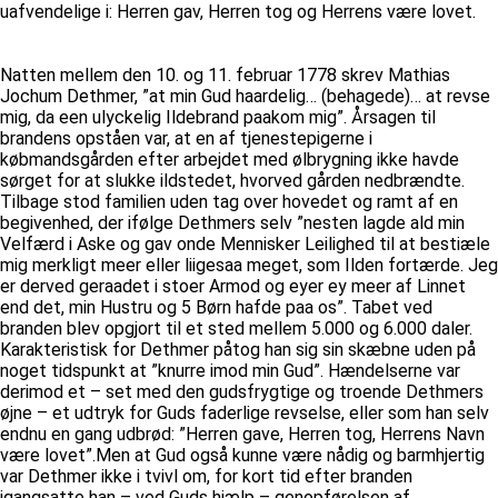
uafvendelige i: Herren gav, Herren tog og Herrens være lovet.
Natten mellem den 10. og 11. februar 1778 skrev Mathias
Jochum Dethmer, ”at min Gud haardelig… (behagede)… at revse
mig, da een ulyckelig Ildebrand paakom mig”. Årsagen til
brandens opståen var, at en af tjenestepigerne i
købmandsgården efter arbejdet med ølbrygning ikke havde
sørget for at slukke ildstedet, hvorved gården nedbrændte.
Tilbage stod familien uden tag over hovedet og ramt af en
begivenhed, der ifølge Dethmers selv ”nesten lagde ald min
Velfærd i Aske og gav onde Mennisker Leilighed til at bestiæle
mig merkligt meer eller liigesaa meget, som Ilden fortærde. Jeg
er derved geraadet i stoer Armod og eyer ey meer af Linnet
end det, min Hustru og 5 Børn hafde paa os”. Tabet ved
branden blev opgjort til et sted mellem 5.000 og 6.000 daler.
Karakteristisk for Dethmer påtog han sig sin skæbne uden på
noget tidspunkt at ”knurre imod min Gud”. Hændelserne var
derimod et – set med den gudsfrygtige og troende Dethmers
øjne – et udtryk for Guds faderlige revselse, eller som han selv
endnu en gang udbrød: ”Herren gave, Herren tog, Herrens Navn
være lovet”.Men at Gud også kunne være nådig og barmhjertig
var Dethmer ikke i tvivl om, for kort tid efter branden
igangsatte han – ved Guds hjælp – genopførelsen af