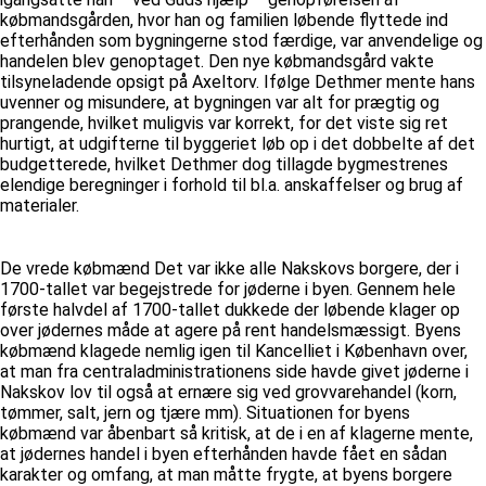
købmandsgården, hvor han og familien løbende flyttede ind
efterhånden som bygningerne stod færdige, var anvendelige og
handelen blev genoptaget. Den nye købmandsgård vakte
tilsyneladende opsigt på Axeltorv. Ifølge Dethmer mente hans
uvenner og misundere, at bygningen var alt for prægtig og
prangende, hvilket muligvis var korrekt, for det viste sig ret
hurtigt, at udgifterne til byggeriet løb op i det dobbelte af det
budgetterede, hvilket Dethmer dog tillagde bygmestrenes
elendige beregninger i forhold til bl.a. anskaffelser og brug af
materialer.
De vrede købmænd Det var ikke alle Nakskovs borgere, der i
1700-tallet var begejstrede for jøderne i byen. Gennem hele
første halvdel af 1700-tallet dukkede der løbende klager op
over jødernes måde at agere på rent handelsmæssigt. Byens
købmænd klagede nemlig igen til Kancelliet i København over,
at man fra centraladministrationens side havde givet jøderne i
Nakskov lov til også at ernære sig ved grovvarehandel (korn,
tømmer, salt, jern og tjære mm). Situationen for byens
købmænd var åbenbart så kritisk, at de i en af klagerne mente,
at jødernes handel i byen efterhånden havde fået en sådan
karakter og omfang, at man måtte frygte, at byens borgere