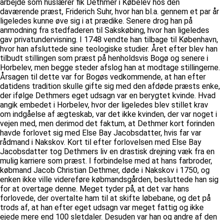
arbejde som huslærer fik Dethmer i Købelev hos den
daværende præst, Friderich Suhr, hvor han bl.a. gennem et par år
ligeledes kunne øve sig i at prædike. Senere drog han på
anmodning fra stedfaderen til Sakskøbing, hvor han ligeledes
gav privatundervisning. I 1748 vendte han tilbage til København,
hvor han afsluttede sine teologiske studier. Året efter blev han
tilbudt stillingen som præst på henholdsvis Bogø og senere i
Horbelev, men begge steder afslog han at modtage stillingerne.
Årsagen til dette var for Bogøs vedkommende, at han efter
datidens tradition skulle gifte sig med den afdøde præsts enke,
der ifølge Dethmers eget udsagn var en berygtet kvinde. Hvad
angik embedet i Horbelev, hvor der ligeledes blev stillet krav
om indgåelse af ægteskab, var det ikke kvinden, der var noget i
vejen med, men derimod det faktum, at Dethmer kort forinden
havde forlovet sig med Else Bay Jacobsdatter, hvis far var
rådmand i Nakskov. Kort til efter forlovelsen med Else Bay
Jacobsdatter tog Dethmers liv en drastisk drejning væk fra en
mulig karriere som præst. I forbindelse med at hans farbroder,
købmand Jacob Christian Dethmer, døde i Nakskov i 1750, og
enken ikke ville videreføre købmandsgården, besluttede han sig
for at overtage denne. Meget tyder på, at det var hans
forlovede, der overtalte ham til at skifte løbebane, og det på
trods af, at han efter eget udsagn var meget fattig og ikke
ejede mere end 100 sletdaler. Desuden var han og andre af den