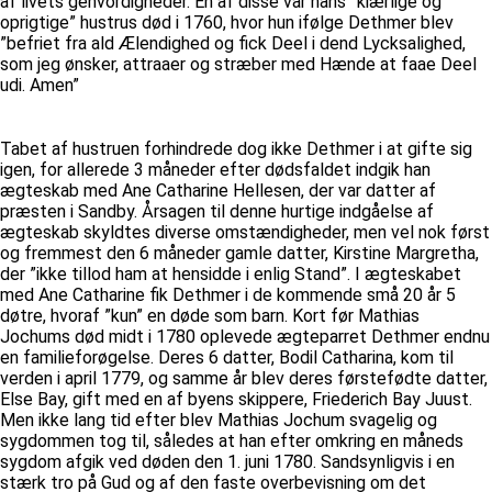
af livets genvordigheder. En af disse var hans ”kiærlige og
oprigtige” hustrus død i 1760, hvor hun ifølge Dethmer blev
”befriet fra ald Ælendighed og fick Deel i dend Lycksalighed,
som jeg ønsker, attraaer og stræber med Hænde at faae Deel
udi. Amen”
Tabet af hustruen forhindrede dog ikke Dethmer i at gifte sig
igen, for allerede 3 måneder efter dødsfaldet indgik han
ægteskab med Ane Catharine Hellesen, der var datter af
præsten i Sandby. Årsagen til denne hurtige indgåelse af
ægteskab skyldtes diverse omstændigheder, men vel nok først
og fremmest den 6 måneder gamle datter, Kirstine Margretha,
der ”ikke tillod ham at hensidde i enlig Stand”. I ægteskabet
med Ane Catharine fik Dethmer i de kommende små 20 år 5
døtre, hvoraf ”kun” en døde som barn. Kort før Mathias
Jochums død midt i 1780 oplevede ægteparret Dethmer endnu
en familieforøgelse. Deres 6 datter, Bodil Catharina, kom til
verden i april 1779, og samme år blev deres førstefødte datter,
Else Bay, gift med en af byens skippere, Friederich Bay Juust.
Men ikke lang tid efter blev Mathias Jochum svagelig og
sygdommen tog til, således at han efter omkring en måneds
sygdom afgik ved døden den 1. juni 1780. Sandsynligvis i en
stærk tro på Gud og af den faste overbevisning om det