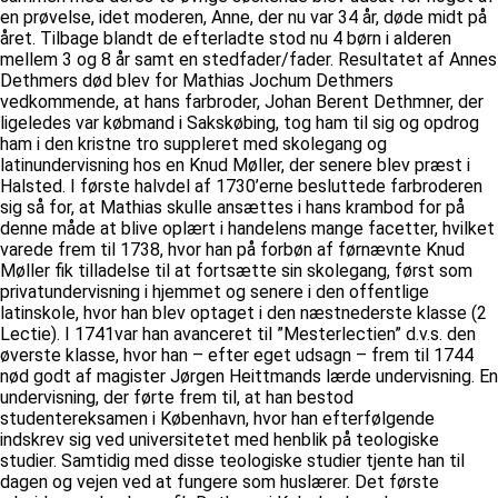
en prøvelse, idet moderen, Anne, der nu var 34 år, døde midt på
året. Tilbage blandt de efterladte stod nu 4 børn i alderen
mellem 3 og 8 år samt en stedfader/fader. Resultatet af Annes
Dethmers død blev for Mathias Jochum Dethmers
vedkommende, at hans farbroder, Johan Berent Dethmner, der
ligeledes var købmand i Sakskøbing, tog ham til sig og opdrog
ham i den kristne tro suppleret med skolegang og
latinundervisning hos en Knud Møller, der senere blev præst i
Halsted. I første halvdel af 1730’erne besluttede farbroderen
sig så for, at Mathias skulle ansættes i hans krambod for på
denne måde at blive oplært i handelens mange facetter, hvilket
varede frem til 1738, hvor han på forbøn af førnævnte Knud
Møller fik tilladelse til at fortsætte sin skolegang, først som
privatundervisning i hjemmet og senere i den offentlige
latinskole, hvor han blev optaget i den næstnederste klasse (2
Lectie). I 1741var han avanceret til ”Mesterlectien” d.v.s. den
øverste klasse, hvor han – efter eget udsagn – frem til 1744
nød godt af magister Jørgen Heittmands lærde undervisning. En
undervisning, der førte frem til, at han bestod
studentereksamen i København, hvor han efterfølgende
indskrev sig ved universitetet med henblik på teologiske
studier. Samtidig med disse teologiske studier tjente han til
dagen og vejen ved at fungere som huslærer. Det første