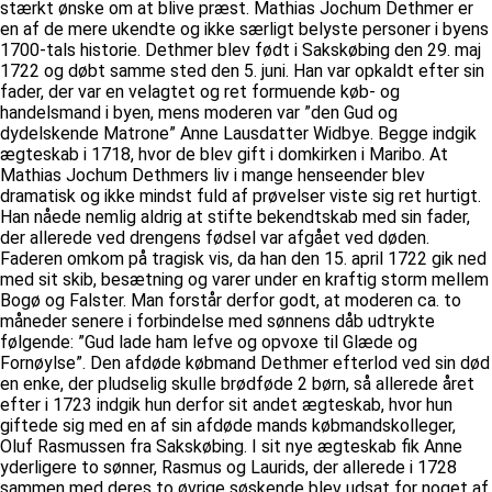
stærkt ønske om at blive præst. Mathias Jochum Dethmer er
en af de mere ukendte og ikke særligt belyste personer i byens
1700-tals historie. Dethmer blev født i Sakskøbing den 29. maj
1722 og døbt samme sted den 5. juni. Han var opkaldt efter sin
fader, der var en velagtet og ret formuende køb- og
handelsmand i byen, mens moderen var ”den Gud og
dydelskende Matrone” Anne Lausdatter Widbye. Begge indgik
ægteskab i 1718, hvor de blev gift i domkirken i Maribo. At
Mathias Jochum Dethmers liv i mange henseender blev
dramatisk og ikke mindst fuld af prøvelser viste sig ret hurtigt.
Han nåede nemlig aldrig at stifte bekendtskab med sin fader,
der allerede ved drengens fødsel var afgået ved døden.
Faderen omkom på tragisk vis, da han den 15. april 1722 gik ned
med sit skib, besætning og varer under en kraftig storm mellem
Bogø og Falster. Man forstår derfor godt, at moderen ca. to
måneder senere i forbindelse med sønnens dåb udtrykte
følgende: ”Gud lade ham lefve og opvoxe til Glæde og
Fornøylse”. Den afdøde købmand Dethmer efterlod ved sin død
en enke, der pludselig skulle brødføde 2 børn, så allerede året
efter i 1723 indgik hun derfor sit andet ægteskab, hvor hun
giftede sig med en af sin afdøde mands købmandskolleger,
Oluf Rasmussen fra Sakskøbing. I sit nye ægteskab fik Anne
yderligere to sønner, Rasmus og Laurids, der allerede i 1728
sammen med deres to øvrige søskende blev udsat for noget af