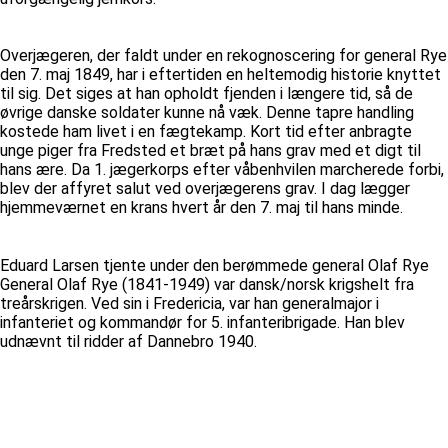
Overjægeren, der faldt under en rekognoscering for general Rye
den 7. maj 1849, har i eftertiden en heltemodig historie knyttet
til sig. Det siges at han opholdt fjenden i længere tid, så de
øvrige danske soldater kunne nå væk. Denne tapre handling
kostede ham livet i en fægtekamp. Kort tid efter anbragte
unge piger fra Fredsted et bræt på hans grav med et digt til
hans ære. Da 1. jægerkorps efter våbenhvilen marcherede forbi,
blev der affyret salut ved overjægerens grav. I dag lægger
hjemmeværnet en krans hvert år den 7. maj til hans minde.
Eduard Larsen tjente under den berømmede general Olaf Rye
General Olaf Rye (1841-1949) var dansk/norsk krigshelt fra
treårskrigen. Ved sin i Fredericia, var han generalmajor i
infanteriet og kommandør for 5. infanteribrigade. Han blev
udnævnt til ridder af Dannebro 1940.