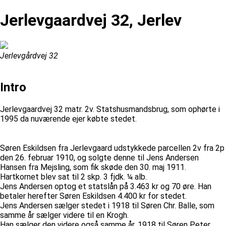
Jerlevgaardvej 32, Jerlev
Jerlevgårdvej 32
Intro
Jerlevgaardvej 32 matr. 2v. Statshusmandsbrug, som ophørte i
1995 da nuværende ejer købte stedet.
Søren Eskildsen fra Jerlevgaard udstykkede parcellen 2v fra 2p
den 26. februar 1910, og solgte denne til Jens Andersen
Hansen fra Mejsling, som fik skøde den 30. maj 1911.
Hartkornet blev sat til 2 skp. 3 fjdk. ¼ alb.
Jens Andersen optog et statslån på 3.463 kr og 70 øre. Han
betaler herefter Søren Eskildsen 4.400 kr for stedet.
Jens Andersen sælger stedet i 1918 til Søren Chr. Balle, som
samme år sælger videre til en Krogh.
Han sælger den videre også samme år, 1918 til Søren Peter