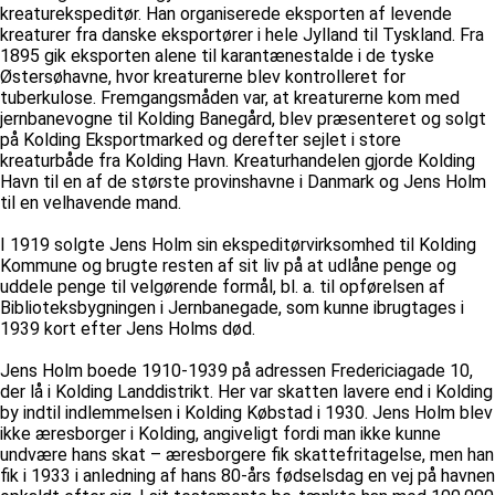
kreaturekspeditør. Han organiserede eksporten af levende
kreaturer fra danske eksportører i hele Jylland til Tyskland. Fra
1895 gik eksporten alene til karantænestalde i de tyske
Østersøhavne, hvor kreaturerne blev kontrolleret for
tuberkulose. Fremgangsmåden var, at kreaturerne kom med
jernbanevogne til Kolding Banegård, blev præsenteret og solgt
på Kolding Eksportmarked og derefter sejlet i store
kreaturbåde fra Kolding Havn. Kreaturhandelen gjorde Kolding
Havn til en af de største provinshavne i Danmark og Jens Holm
til en velhavende mand.
I 1919 solgte Jens Holm sin ekspeditørvirksomhed til Kolding
Kommune og brugte resten af sit liv på at udlåne penge og
uddele penge til velgørende formål, bl. a. til opførelsen af
Biblioteksbygningen i Jernbanegade, som kunne ibrugtages i
1939 kort efter Jens Holms død.
Jens Holm boede 1910-1939 på adressen Fredericiagade 10,
der lå i Kolding Landdistrikt. Her var skatten lavere end i Kolding
by indtil indlemmelsen i Kolding Købstad i 1930. Jens Holm blev
ikke æresborger i Kolding, angiveligt fordi man ikke kunne
undvære hans skat – æresborgere fik skattefritagelse, men han
fik i 1933 i anledning af hans 80-års fødselsdag en vej på havnen