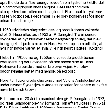
opretholde dets ”Lieferungsfreude”, som tyskerne kaldte det.
Da samarbejdspolitikken i august 1943 brød sammen,
skærpedes kontrollen med slagteriet. Bl.a. opsatte tyskerne
faste vagtposter. I december 1944 blev konservesafdelingen
udsat for sabotage.
I 1950 udvidedes slagteriet igen, og produktionen voksede
støt. S. Haue afløstes i 1953 af P. Damgård. Tre år senere
byggedes et nyt kulsyrebaseret bedøvningsanlæg, der blev
besigtiget af justitsminister Hans Hækkerup, som udtalte, at
hvis han havde været et svin, ville han helst slagtes i Kolding!
I løbet af 1950erne og 1960erne voksede produktionen
yderligere, og der udvidedes på den anden side af Jens
Holmsvej forbundet med en bro over vejen. Her blev
baconsvinene saltet med henblik på eksport.
Herefter fusionerede slagteriet med Vojens Andelsslagteri
under navnet Sydøstjyske Andelsslagterier for senere at skifte
navn til Danish Crown.
Efter omtrent 20 år i formandsstolen gik P. Damgård af i 1972,
og Niels Sandager blev ny formand. Han efterfulgtes i 1976 af
E. M. Platz. I midten af 1980erne fusionerede Danish Crown