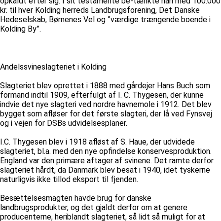
opkaldt efter sig. I sit testamente be-tænkte han med 100.000
kr. til hver Kolding herreds Landbrugsforening, Det Danske
Hedeselskab, Børnenes Vel og ”værdige trængende boende i
Kolding By”.
Andelssvineslagteriet i Kolding
Slagteriet blev oprettet i 1888 med gårdejer Hans Buch som
formand indtil 1909, efterfulgt af I. C. Thygesen, der kunne
indvie det nye slagteri ved nordre havnemole i 1912. Det blev
bygget som afløser for det første slagteri, der lå ved Fynsvej
og i vejen for DSBs udvidelsesplaner.
I.C. Thygesen blev i 1918 afløst af S. Haue, der udvidede
slagteriet, bl.a. med den nye opfindelse konservesproduktion.
England var den primære aftager af svinene. Det ramte derfor
slagteriet hårdt, da Danmark blev besat i 1940, idet tyskerne
naturligvis ikke tillod eksport til fjenden.
Besættelsesmagten havde brug for danske
landbrugsprodukter, og det gjaldt derfor om at genere
producenterne, heriblandt slagteriet, så lidt så muligt for at