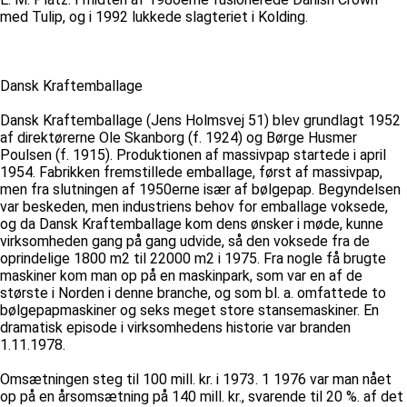
med Tulip, og i 1992 lukkede slagteriet i Kolding.
Dansk Kraftemballage
Dansk Kraftemballage (Jens Holmsvej 51) blev grundlagt 1952
af direktørerne Ole Skanborg (f. 1924) og Børge Husmer
Poulsen (f. 1915). Produktionen af massivpap startede i april
1954. Fabrikken fremstillede emballage, først af massivpap,
men fra slutningen af 1950erne især af bølgepap. Begyndelsen
var beskeden, men industriens behov for emballage voksede,
og da Dansk Kraftemballage kom dens ønsker i møde, kunne
virksomheden gang på gang udvide, så den voksede fra de
oprindelige 1800 m2 til 22000 m2 i 1975. Fra nogle få brugte
maskiner kom man op på en maskinpark, som var en af de
største i Norden i denne branche, og som bl. a. omfattede to
bølgepapmaskiner og seks meget store stansemaskiner. En
dramatisk episode i virksomhedens historie var branden
1.11.1978.
Omsætningen steg til 100 mill. kr. i 1973. 1 1976 var man nået
op på en årsomsætning på 140 mill. kr., svarende til 20 %. af det