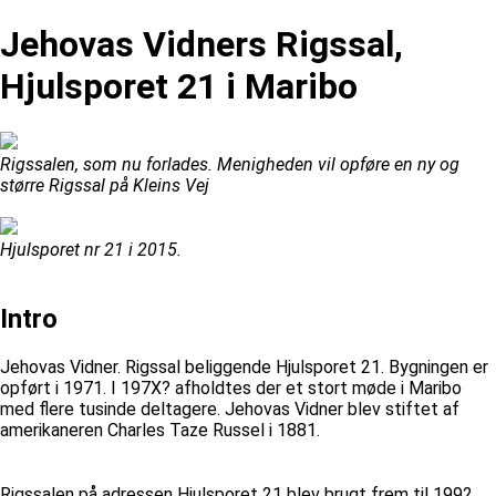
Jehovas Vidners Rigssal,
Hjulsporet 21 i Maribo
Rigssalen, som nu forlades. Menigheden vil opføre en ny og
større Rigssal på Kleins Vej
Hjulsporet nr 21 i 2015.
Intro
Jehovas Vidner. Rigssal beliggende Hjulsporet 21. Bygningen er
opført i 1971. I 197X? afholdtes der et stort møde i Maribo
med flere tusinde deltagere. Jehovas Vidner blev stiftet af
amerikaneren Charles Taze Russel i 1881.
Rigssalen på adressen Hjulsporet 21 blev brugt frem til 1992.