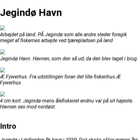
Jegindø Havn
Arbejdet på land. PÅ Jegindø som alle andre steder foregik
meget af fiskernes arbejde ved tjærepladsen på land
Jegindø Havn. Havnen, som den så ud, da den blev taget i brug.
Æ Fywerhus. Fra udstillingen foran det lille fiskerihus Æ
Fywerhus
4 cm kort. Jegindø mens ålefiskeriet endnu var på sit højeste.
Havnen ses mod nordøst.
Intro
Jegindø i Limfjorden fik havn i 1939. Det skete efter mange års