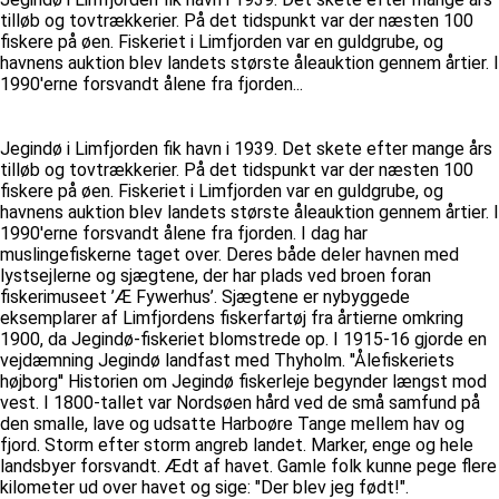
tilløb og tovtrækkerier. På det tidspunkt var der næsten 100
fiskere på øen. Fiskeriet i Limfjorden var en guldgrube, og
havnens auktion blev landets største åleauktion gennem årtier. I
1990'erne forsvandt ålene fra fjorden...
Jegindø i Limfjorden fik havn i 1939. Det skete efter mange års
tilløb og tovtrækkerier. På det tidspunkt var der næsten 100
fiskere på øen. Fiskeriet i Limfjorden var en guldgrube, og
havnens auktion blev landets største åleauktion gennem årtier. I
1990'erne forsvandt ålene fra fjorden. I dag har
muslingefiskerne taget over. Deres både deler havnen med
lystsejlerne og sjægtene, der har plads ved broen foran
fiskerimuseet ’Æ Fywerhus’. Sjægtene er nybyggede
eksemplarer af Limfjordens fiskerfartøj fra årtierne omkring
1900, da Jegindø-fiskeriet blomstrede op. I 1915-16 gjorde en
vejdæmning Jegindø landfast med Thyholm. ''Ålefiskeriets
højborg'' Historien om Jegindø fiskerleje begynder længst mod
vest. I 1800-tallet var Nordsøen hård ved de små samfund på
den smalle, lave og udsatte Harboøre Tange mellem hav og
fjord. Storm efter storm angreb landet. Marker, enge og hele
landsbyer forsvandt. Ædt af havet. Gamle folk kunne pege flere
kilometer ud over havet og sige: "Der blev jeg født!".