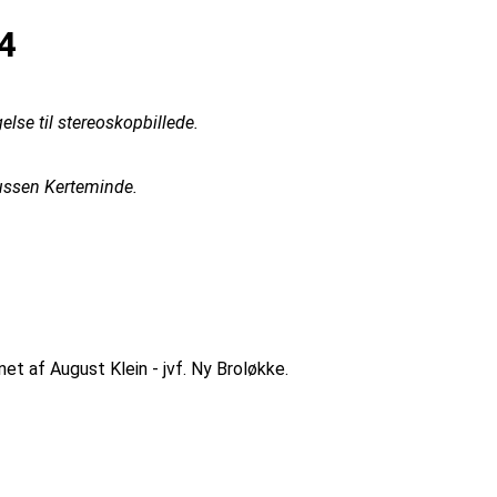
94
else til stereoskopbillede.
mussen Kerteminde.
et af August Klein - jvf. Ny Broløkke.