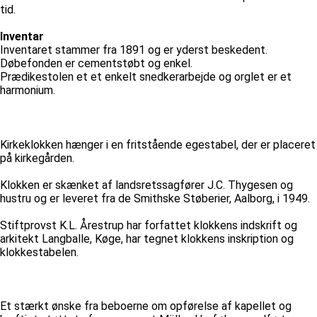
tid.
Inventar
Inventaret stammer fra 1891 og er yderst beskedent.
Døbefonden er cementstøbt og enkel.
Prædikestolen et et enkelt snedkerarbejde og orglet er et
harmonium.
Kirkeklokken hænger i en fritstående egestabel, der er placeret
på kirkegården.
Klokken er skænket af landsretssagfører J.C. Thygesen og
hustru og er leveret fra de Smithske Støberier, Aalborg, i 1949.
Stiftprovst K.L. Årestrup har forfattet klokkens indskrift og
arkitekt Langballe, Køge, har tegnet klokkens inskription og
klokkestabelen.
Et stærkt ønske fra beboerne om opførelse af kapellet og