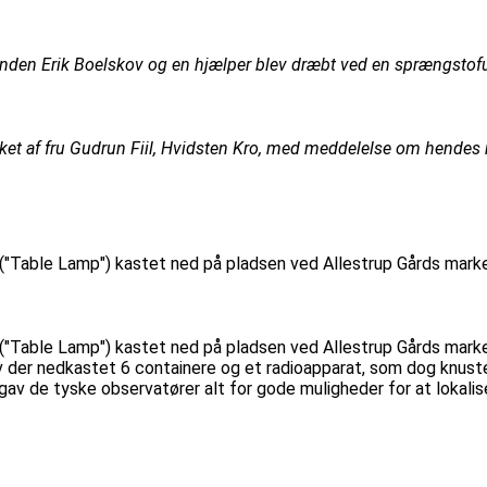
den Erik Boelskov og en hjælper blev dræbt ved en sprængstoful
kket af fru Gudrun Fiil, Hvidsten Kro, med meddelelse om hendes
 ("Table Lamp") kastet ned på pladsen ved Allestrup Gårds marke
 ("Table Lamp") kastet ned på pladsen ved Allestrup Gårds marke
er nedkastet 6 containere og et radioapparat, som dog knustes
t gav de tyske observatører alt for gode muligheder for at lokalis