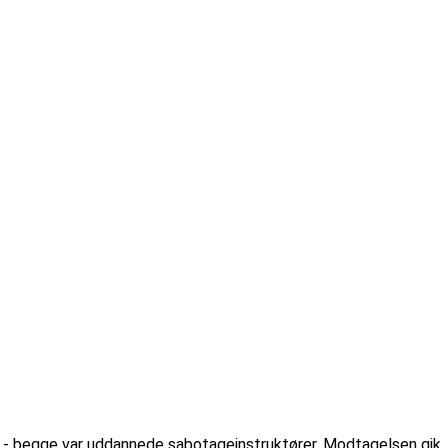
n - begge var uddannede sabotageinstruktører. Modtagelsen gik