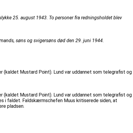
ykke 25. august 1943. To personer fra redningsholdet blev
 mands, søns og svigersøns død den 29. juni 1944.
r (kaldet Mustard Point). Lund var uddannet som telegrafist og
r (kaldet Mustard Point). Lund var uddannet som telegrafist og
 i faldet. Faldskærmschefen Muus kritiserede siden, at
ere pladsen.