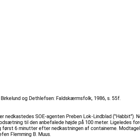
Birkelund og Dethlefsen: Faldskærmsfolk, 1986, s. 55f.
 Her nedkastedes SOE-agenten Preben Lok-Lindblad ("Habbit"). Ne
odsætning til den anbefalede højde på 100 meter. Ligeledes for
 først 6 minutter efter nedkastningen af containerne. Modtagels
hefen Flemming B. Muus.