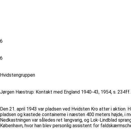
6
6
Hvidstengruppen
Jørgen Hæstrup: Kontakt med England 1940-43, 1954, s. 234ff. 
Den 21. april 1943 var pladsen ved Hvidsten Kro atter i aktion.
pladsen og kastede containerne i næsten 400 meters højde, i m
Nedkastningen var således ret langvarig, og Lok-Lindblad sprang
København, hvor han blev personlig assistent for faldskærmsc