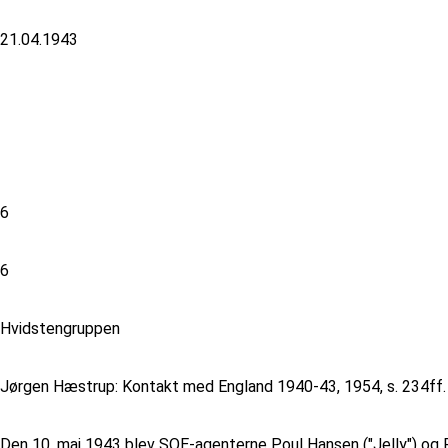
21.04.1943
6
6
Hvidstengruppen
Jørgen Hæstrup: Kontakt med England 1940-43, 1954, s. 234ff. 
Den 10. maj 1943 blev SOE-agenterne Poul Hansen ("Jelly") og 