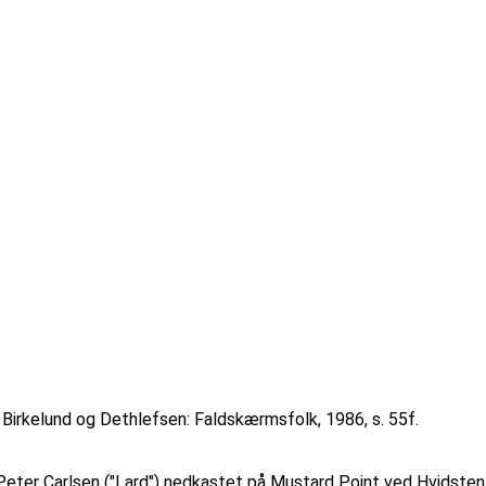
Birkelund og Dethlefsen: Faldskærmsfolk, 1986, s. 55f.
Peter Carlsen ("Lard") nedkastet på Mustard Point ved Hvidste