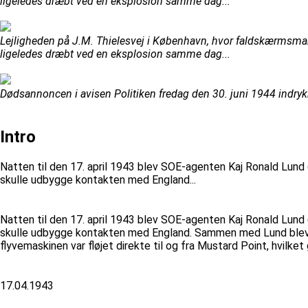
ligeledes dræbt ved en eksplosion samme dag...
Lejligheden på J.M. Thielesvej i København, hvor faldskærmsman
ligeledes dræbt ved en eksplosion samme dag...
Dødsannoncen i avisen Politiken fredag den 30. juni 1944 indry
Intro
Natten til den 17. april 1943 blev SOE-agenten Kaj Ronald Lund
skulle udbygge kontakten med England...
Natten til den 17. april 1943 blev SOE-agenten Kaj Ronald Lund
skulle udbygge kontakten med England. Sammen med Lund blev d
flyvemaskinen var fløjet direkte til og fra Mustard Point, hvilke
17.04.1943