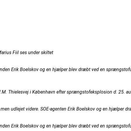
rius Fiil ses under skiltet
den Erik Boelskov og en hjælper blev dræbt ved en sprængstoful
J.M. Thielesvej i København efter sprængstofeksplosion d. 25. au
t, men udlejet videre. SOE-agenten Erik Boelskov og en hjælper d
den Erik Boelskov og en hjælper blev dræbt ved en sprængstoful