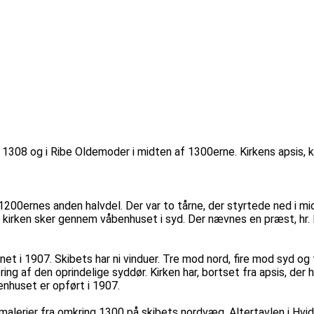
 i 1308 og i Ribe Oldemoder i midten af 1300erne. Kirkens apsis,
200ernes anden halvdel. Der var to tårne, der styrtede ned i mid
kirken sker gennem våbenhuset i syd. Der nævnes en præst, hr. P
bnet i 1907. Skibets har ni vinduer. Tre mod nord, fire mod syd og
ng af den oprindelige syddør. Kirken har, bortset fra apsis, der h
enhuset er opført i 1907.
alerier fra omkring 1300 på skibets nordvæg. Altertavlen i Hvidin