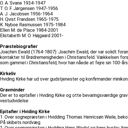
O. A. Svane 1934-1947
T. O. F. Jørgensen 1947-1956
A. J. Jacobsen 1956-1964
H. Qvist Frandsen 1965-1975
K. Nyboe Rasmussen 1975-1984
Ellen M. de Place 1984-2001
Elistabeth M. O. Højgaard 2001-
Præstebiografier
Joachim Ewald (1764-1807): Joachim Ewald, der var solidt foran
kontakter til Brødremenigheden i Christiansfeld. Vækkelsen for
som gammel i Christiansfeld, hvor han nåede at fejre sin 100-år
Kirkeliv
Hviding Kirke har ud over gudstjenester og konfirmander minikon
Gravminder
Der er to epitafier i Hviding Kirke og otte bevaringsværdige gra
vestudvidelse.
Epitafier i Hviding Kirke
1. Over sognepræsten i Hvidding Thomas Henricsøn Weile, bek
På skibets nordvæg.
2. Over sognepræsten i Hvdding Hans Wedel og hans hustru Ann