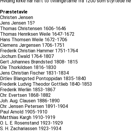
Hviding kirke har haft to tvillingetårne fra 1200 som styrtede ne
Præstetavle
Christen Jensen
Jens Jensen 15?
Thomas Christensen 1606-1646
Thomas Henriksen Weile 1647-1672
Hans Thomsen Weile 1672-1706
Clemens Jørgensen 1706-1751
Frederik Christian Hammer 1751-1764
Jochum Ewald 1764-1807
Gert Johannes Brøndsted 1808- 1815
Ole Thorkildsen 1816-1830
Jens Christian Fischer 1831-1834
Ditlev Blangsted Pontoppidan 1835-1840
Frederik Ludvig Theodor Gottlieb 1840-1853
Frederik Werliin 1853-1867
Chr. Evertsen 1868-1882
Joh. Aug. Clausen 1886-1890
Chr. Jensen Petersen 1891-1904
Paul Arnold 1905-1910
Matthias Kargh 1910-1919
O. L. E. Rosenstand 1923-1929
S. H. Zachariassen 1923-1934