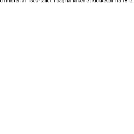
d i midten af 1500-tallet. I dag har kirken et klokkespir fra 181