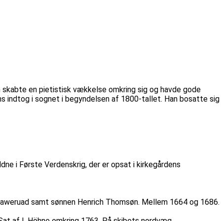
n skabte en pietistisk vækkelse omkring sig og havde gode
s indtog i sognet i begyndelsen af 1800-tallet. Han bosatte sig
dne i Første Verdenskrig, der er opsat i kirkegårdens
r Haweruad samt sønnen Henrich Thomsøn. Mellem 1664 og 1686.
at af I. Höhne omkring 1763. På skibets nordvæg.