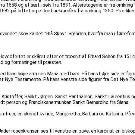
in fra 1658 og et sæt i sølv fra 1831. Alterstagerne er fra omk
682 på loftet og et korbuekrucifiks fra omkring 1350. Prædikesto
rsvundet skov kaldet ”Blå Skov”. Brønden, hvorfra man i førrefor
0. Hovedfeltet er skåret efter et træsnit af Erhard Schön fra 15
d og formaninger til præsten.
ed hans højre arm ses Maria med barn. På hans højre side er fi
t Nye Testamente. På hans venstre side figurer fra Det Nye T
t Kristoffer, Sankt Jørgen, Sankt Panthaleon, Sankt Laurentius 
ndt person og Franciskanermunken Sankt Bernardino fra Siena.
jomfruer, en ukendt kvinde, Margaretha, Barbara og Katarina. På 
er rosenkransen ses til venstre en pave, en kardinal, en biskop,