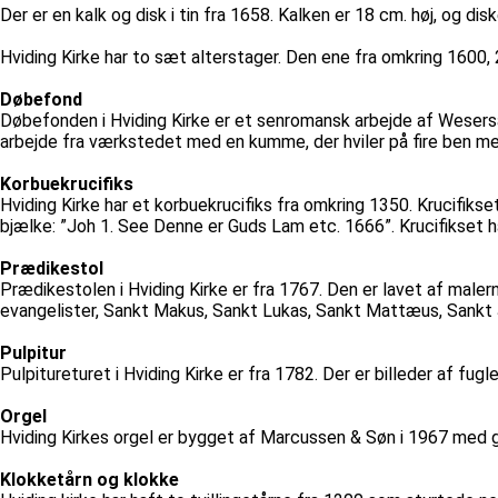
Der er en kalk og disk i tin fra 1658. Kalken er 18 cm. høj, og disk
Hviding Kirke har to sæt alterstager. Den ene fra omkring 1600,
Døbefond
Døbefonden i Hviding Kirke er et senromansk arbejde af Wesersa
arbejde fra værkstedet med en kumme, der hviler på fire ben m
Korbuekrucifiks
Hviding Kirke har et korbuekrucifiks fra omkring 1350. Krucifiks
bjælke: ”Joh 1. See Denne er Guds Lam etc. 1666”. Krucifikset 
Prædikestol
Prædikestolen i Hviding Kirke er fra 1767. Den er lavet af mal
evangelister, Sankt Makus, Sankt Lukas, Sankt Mattæus, Sankt 
Pulpitur
Pulpitureturet i Hviding Kirke er fra 1782. Der er billeder af fugl
Orgel
Hviding Kirkes orgel er bygget af Marcussen & Søn i 1967 med 
Klokketårn og klokke