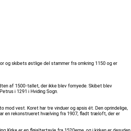
 kor og skibets østlige del stammer fra omkring 1150 og er
ten af 1500-tallet, der ikke blev fornyede. Skibet blev
etrus i 1291 i Hviding Sogn.
 to mod vest. Koret har tre vinduer og apsis ét. Den oprindelige,
ar en rekonstrueret hvælving fra 1907, fladt træloft, der er
g Kirke er en fløjaltertavle fra 1520erne, og i kirken er desuden