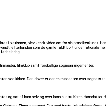
kret i pietismen, blev kendt viden om for sin prædikenkunst. Ha
svandt, efterhånden som de gamle faldt bort under rationalismen
s fødselsdag.
firmander, filmklub samt forskellige sognearrangementer.
vsten ved kirken. Derudover er der en mindesten over sognets fal
ostet og sat af ham selv og over hans hustru Karen Hansdatte
e Christine Thoer og provst Fog med hustru Magdalene Wedel. S