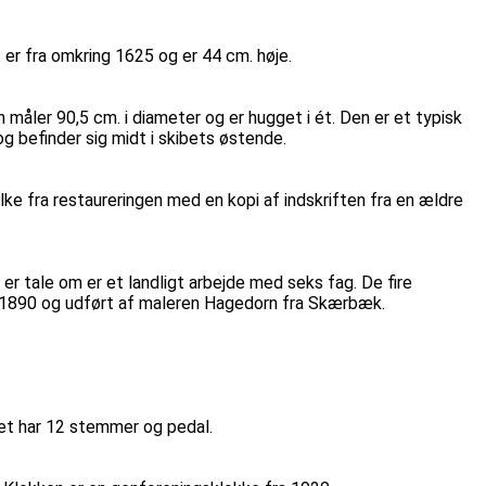
 er fra omkring 1625 og er 44 cm. høje.
åler 90,5 cm. i diameter og er hugget i ét. Den er et typisk
 befinder sig midt i skibets østende.
ke fra restaureringen med en kopi af indskriften fra en ældre
r tale om er et landligt arbejde med seks fag. De fire
a 1890 og udført af maleren Hagedorn fra Skærbæk.
et har 12 stemmer og pedal.