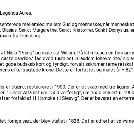
a Legenda Aurea.
ræsenterede mellemled mellem Gud og mennesker, når mennesket
t Blasius, Sankt Margarethe, Sankt Kristoffer, Sankt Dionysius, 
rmann fra Flensborg.
 af Niels ”Prung” og malet af Willom. På latin læses en formani
ste caste candide/ fac qvod tuum est in laudem Iehovæ rite/ sic
det gode budskab kort og fyndigt, forvalt sakramenterne retskaff
nå ærens eftertragtede krone. Dette er forfattet og malet år – 82”.
der er stærkt restaureret i 1900. Der er et skab med tre figurer
der: ”Dieser Alta rist um 1500 verfertigt, um 1650 ernuert u. 19
 efter forfald af H. Hampke til Slesvig”. Der er bevaret en efterr
det forrige sæt, der blev stjålet i 1828. Det er udført af sølvsm