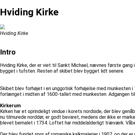
Hviding Kirke
Hviding Kirke
Intro
Hviding Kirke, der er viet til Sankt Michael, nævnes første gang
bygget i tufsten. Resten af skibet blev bygget lidt senere.
Skibet blev forhøjet i en unggotisk forhøjelse med munkesten i 1
forlænget i midten af 1600-tallet med munkesten. Adgangen til 
Kirkerum
Kirken har et oprindeligt vindue i korets nordside, der blev genå
nu tilmurede norddør, er godt bevaret, medens der ikke er markeri
blevet bemalet i 1734. Loftet har middelalderligt træværk. Våb
Der blev fundet spor af romanske kalkmalerier i 1907, og der er m