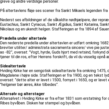
greve og andre verdslige personer.
På altertavlens fløje ses scener fra Sankt Mikaels legenden fr
Nederst ses afbildninger af de såkaldte nødhjælpere, der rep
Eustachius, Sankt Cyriacus, Sankt Ægidius, Sankt Katarina, Sank
Nikolaus og en ukendt helgen. Stafferingen er fra 1894 af Saue
Prædella under altertavle
Den nederste predella under altertavlen er udført omkring 1682
breviter utiliter/ administrata sacramenta sincere/ vive pie ju
ao -82”, oversat: ”Vogt, hyrde, Guds hjort med retsind, forkynd 
tjener til din ros, efter Herrens forskrift, da vil du visselig op
Sidealtertavle
Hviding Kirke har en sengotisk sidealtertavle fra omkring 1475, 
Magdalene i højre side. Stafferingen er fra 1900, og en tekst ly
oversat: ”dette alter er lavet i 1500, fornyet i 1650, og er lavet
”helgener bør æres, ikke tilbedes”.
Altersølv og alterstager
Altersølvet i Hviding Kirke er fra efter 1831 som erstatning for 
Ribes byvåben. Disken har stempel og byvåben.