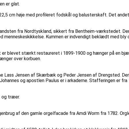
en er glat.
 22,5 cm høje med profileret fodskål og balusterskaft. Det andet
ndsten fra Nordtyskland, sikkert fra Bentheim-værkstedet. Den m
ed menneskeskikkelse. Kummen er indvendigt beklædt med bly og
et er blevet stærkt restaureret i 1899-1900 og hænger på en bjæl
hænger over korbuen.
erne Lass Jensen af Skærbæk og Peder Jensen af Drengsted. Der e
Johannes og apostlen Paulus er i arkaderne. Stafferingen er fr
e og træer.
genbrug af den gamle orgelfacade fra Amdi Worm fra 1782. Orgl