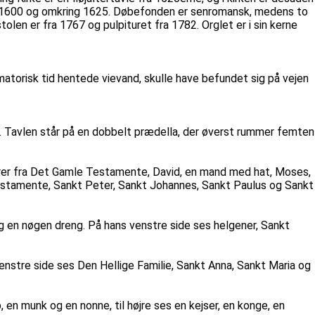
ring 1600 og omkring 1625. Døbefonden er senromansk, medens to
len er fra 1767 og pulpituret fra 1782. Orglet er i sin kerne
matorisk tid hentede vievand, skulle have befundet sig på vejen
14. Tavlen står på en dobbelt prædella, der øverst rummer femten
gurer fra Det Gamle Testamente, David, en mand med hat, Moses,
estamente, Sankt Peter, Sankt Johannes, Sankt Paulus og Sankt
og en nøgen dreng. På hans venstre side ses helgener, Sankt
venstre side ses Den Hellige Familie, Sankt Anna, Sankt Maria og
 en munk og en nonne, til højre ses en kejser, en konge, en