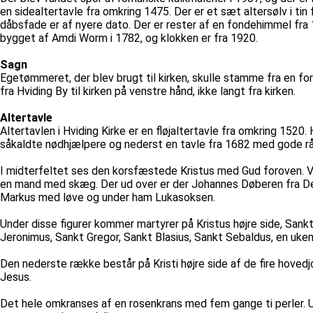
en sidealtertavle fra omkring 1475. Der er et sæt altersølv i t
dåbsfade er af nyere dato. Der er rester af en fondehimmel fra 1
bygget af Amdi Worm i 1782, og klokken er fra 1920.
Sagn
Egetømmeret, der blev brugt til kirken, skulle stamme fra en fo
fra Hviding By til kirken på venstre hånd, ikke langt fra kirken.
Altertavle
Altertavlen i Hviding Kirke er en fløjaltertavle fra omkring 152
såkaldte nødhjælpere og nederst en tavle fra 1682 med gode rå
I midterfeltet ses den korsfæstede Kristus med Gud foroven. V
en mand med skæg. Der ud over er der Johannes Døberen fra De
Markus med løve og under ham Lukasoksen.
Under disse figurer kommer martyrer på Kristus højre side, Sank
Jeronimus, Sankt Gregor, Sankt Blasius, Sankt Sebaldus, en uke
Den nederste række består på Kristi højre side af de fire hoved
Jesus.
Det hele omkranses af en rosenkrans med fem gange ti perler. Und