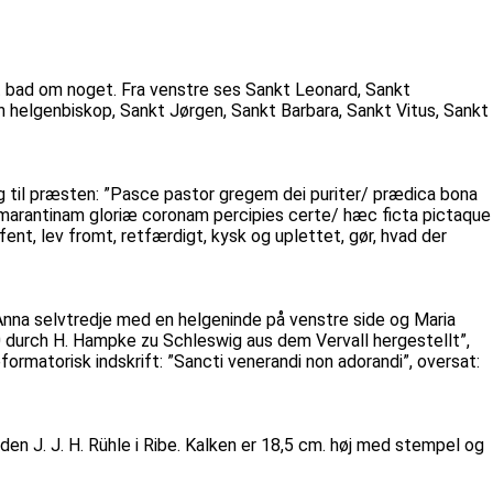
 bad om noget. Fra venstre ses Sankt Leonard, Sankt
en helgenbiskop, Sankt Jørgen, Sankt Barbara, Sankt Vitus, Sankt
ng til præsten: ”Pasce pastor gregem dei puriter/ prædica bona
 amarantinam gloriæ coronam percipies certe/ hæc ficta pictaque
ent, lev fromt, retfærdigt, kysk og uplettet, gør, hvad der
: Anna selvtredje med en helgeninde på venstre side og Maria
00 durch H. Hampke zu Schleswig aus dem Vervall hergestellt”,
eformatorisk indskrift: ”Sancti venerandi non adorandi”, oversat:
eden J. J. H. Rühle i Ribe. Kalken er 18,5 cm. høj med stempel og