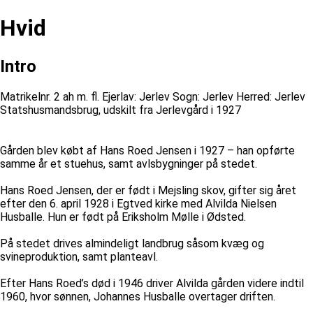
Hvid
Intro
Matrikelnr. 2 ah m. fl. Ejerlav: Jerlev Sogn: Jerlev Herred: Jerlev
Statshusmandsbrug, udskilt fra Jerlevgård i 1927
Gården blev købt af Hans Roed Jensen i 1927 – han opførte
samme år et stuehus, samt avlsbygninger på stedet.
Hans Roed Jensen, der er født i Mejsling skov, gifter sig året
efter den 6. april 1928 i Egtved kirke med Alvilda Nielsen
Husballe. Hun er født på Eriksholm Mølle i Ødsted.
På stedet drives almindeligt landbrug såsom kvæg og
svineproduktion, samt planteavl.
Efter Hans Roed’s død i 1946 driver Alvilda gården videre indtil
1960, hvor sønnen, Johannes Husballe overtager driften.