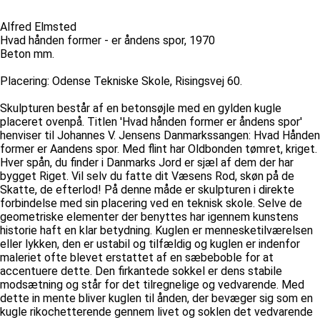
Alfred Elmsted
Hvad hånden former - er åndens spor, 1970
Beton mm.
Placering: Odense Tekniske Skole, Risingsvej 60.
Skulpturen består af en betonsøjle med en gylden kugle
placeret ovenpå. Titlen 'Hvad hånden former er åndens spor'
henviser til Johannes V. Jensens Danmarkssangen: Hvad Hånden
former er Aandens spor. Med flint har Oldbonden tømret, kriget.
Hver spån, du finder i Danmarks Jord er sjæl af dem der har
bygget Riget. Vil selv du fatte dit Væsens Rod, skøn på de
Skatte, de efterlod! På denne måde er skulpturen i direkte
forbindelse med sin placering ved en teknisk skole. Selve de
geometriske elementer der benyttes har igennem kunstens
historie haft en klar betydning. Kuglen er mennesketilværelsen
eller lykken, den er ustabil og tilfældig og kuglen er indenfor
maleriet ofte blevet erstattet af en sæbeboble for at
accentuere dette. Den firkantede sokkel er dens stabile
modsætning og står for det tilregnelige og vedvarende. Med
dette in mente bliver kuglen til ånden, der bevæger sig som en
kugle rikochetterende gennem livet og soklen det vedvarende