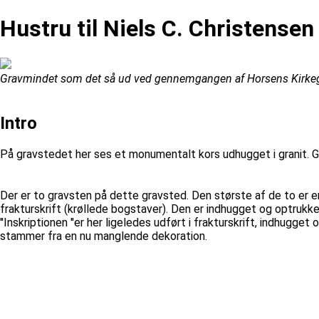
Hustru til Niels C. Christensen
Gravmindet som det så ud ved gennemgangen af Horsens Kirkeg
Intro
På gravstedet her ses et monumentalt kors udhugget i granit.
Der er to gravsten på dette gravsted. Den største af de to er en g
frakturskrift (krøllede bogstaver). Den er indhugget og optrukket
''Inskriptionen ''er her ligeledes udført i frakturskrift, indhug
stammer fra en nu manglende dekoration.