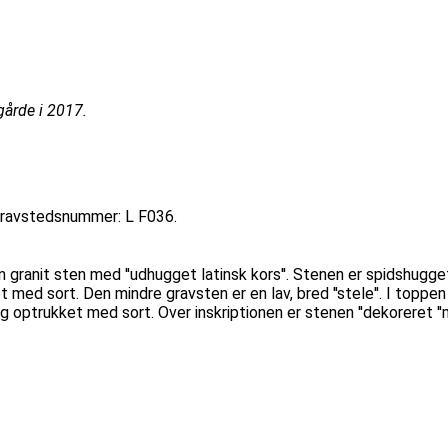
årde i 2017.
 Gravstedsnummer: L F036.
ranit sten med ''udhugget latinsk kors''. Stenen er spidshugget og
 med sort. Den mindre gravsten er en lav, bred ''stele''. I toppe
get og optrukket med sort. Over inskriptionen er stenen ''dekorere