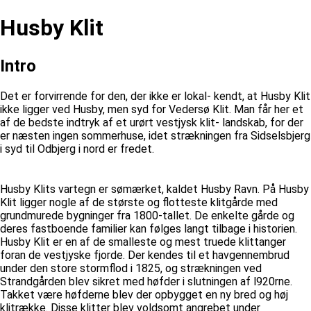
Husby Klit
Intro
Det er forvirrende for den, der ikke er lokal- kendt, at Husby Klit
ikke ligger ved Husby, men syd for Vedersø Klit. Man får her et
af de bedste indtryk af et urørt vestjysk klit- landskab, for der
er næsten ingen sommerhuse, idet strækningen fra Sidselsbjerg
i syd til Odbjerg i nord er fredet.
Husby Klits vartegn er sømærket, kaldet Husby Ravn. På Husby
Klit ligger nogle af de største og flotteste klitgårde med
grundmurede bygninger fra 1800-tallet. De enkelte gårde og
deres fastboende familier kan følges langt tilbage i historien.
Husby Klit er en af de smalleste og mest truede klittanger
foran de vestjyske fjorde. Der kendes til et havgennembrud
under den store stormflod i 1825, og strækningen ved
Strandgården blev sikret med høfder i slutningen af l920rne.
Takket være høfderne blev der opbygget en ny bred og høj
klitrække. Disse klitter blev voldsomt angrebet under