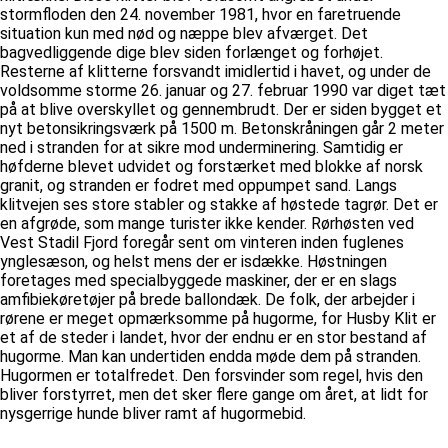
stormfloden den 24. november 1981, hvor en faretruende
situation kun med nød og næppe blev afværget. Det
bagvedliggende dige blev siden forlænget og forhøjet.
Resterne af klitterne forsvandt imidlertid i havet, og under de
voldsomme storme 26. januar og 27. februar 1990 var diget tæt
på at blive overskyllet og gennembrudt. Der er siden bygget et
nyt betonsikringsværk på 1500 m. Betonskråningen går 2 meter
ned i stranden for at sikre mod underminering. Samtidig er
høfderne blevet udvidet og forstærket med blokke af norsk
granit, og stranden er fodret med oppumpet sand. Langs
klitvejen ses store stabler og stakke af høstede tagrør. Det er
en afgrøde, som mange turister ikke kender. Rørhøsten ved
Vest Stadil Fjord foregår sent om vinteren inden fuglenes
ynglesæson, og helst mens der er isdække. Høstningen
foretages med specialbyggede maskiner, der er en slags
amfibiekøretøjer på brede ballondæk. De folk, der arbejder i
rørene er meget opmærksomme på hugorme, for Husby Klit er
et af de steder i landet, hvor der endnu er en stor bestand af
hugorme. Man kan undertiden endda møde dem på stranden.
Hugormen er totalfredet. Den forsvinder som regel, hvis den
bliver forstyrret, men det sker flere gange om året, at lidt for
nysgerrige hunde bliver ramt af hugormebid.