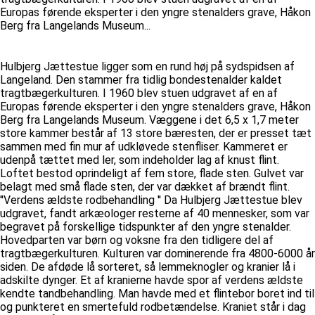
Europas førende eksperter i den yngre stenalders grave, Håkon
Berg fra Langelands Museum...
Hulbjerg Jættestue ligger som en rund høj på sydspidsen af
Langeland. Den stammer fra tidlig bondestenalder kaldet
tragtbægerkulturen. I 1960 blev stuen udgravet af en af
Europas førende eksperter i den yngre stenalders grave, Håkon
Berg fra Langelands Museum. Væggene i det 6,5 x 1,7 meter
store kammer består af 13 store bæresten, der er presset tæt
sammen med fin mur af udkløvede stenfliser. Kammeret er
udenpå tættet med ler, som indeholder lag af knust flint.
Loftet bestod oprindeligt af fem store, flade sten. Gulvet var
belagt med små flade sten, der var dækket af brændt flint.
''Verdens ældste rodbehandling '' Da Hulbjerg Jættestue blev
udgravet, fandt arkæologer resterne af 40 mennesker, som var
begravet på forskellige tidspunkter af den yngre stenalder.
Hovedparten var børn og voksne fra den tidligere del af
tragtbægerkulturen. Kulturen var dominerende fra 4800-6000 år
siden. De afdøde lå sorteret, så lemmeknogler og kranier lå i
adskilte dynger. Et af kranierne havde spor af verdens ældste
kendte tandbehandling. Man havde med et flintebor boret ind til
og punkteret en smertefuld rodbetændelse. Kraniet står i dag