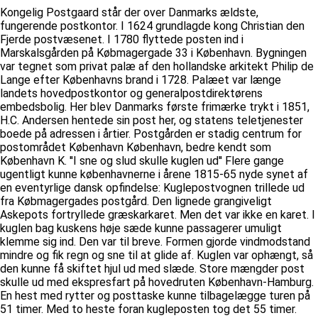
Kongelig Postgaard står der over Danmarks ældste,
fungerende postkontor. I 1624 grundlagde kong Christian den
Fjerde postvæsenet. I 1780 flyttede posten ind i
Marskalsgården på Købmagergade 33 i København. Bygningen
var tegnet som privat palæ af den hollandske arkitekt Philip de
Lange efter Københavns brand i 1728. Palæet var længe
landets hovedpostkontor og generalpostdirektørens
embedsbolig. Her blev Danmarks første frimærke trykt i 1851,
H.C. Andersen hentede sin post her, og statens teletjenester
boede på adressen i årtier. Postgården er stadig centrum for
postområdet København København, bedre kendt som
København K. ''I sne og slud skulle kuglen ud'' Flere gange
ugentligt kunne københavnerne i årene 1815-65 nyde synet af
en eventyrlige dansk opfindelse: Kuglepostvognen trillede ud
fra Købmagergades postgård. Den lignede grangiveligt
Askepots fortryllede græskarkaret. Men det var ikke en karet. I
kuglen bag kuskens høje sæde kunne passagerer umuligt
klemme sig ind. Den var til breve. Formen gjorde vindmodstand
mindre og fik regn og sne til at glide af. Kuglen var ophængt, så
den kunne få skiftet hjul ud med slæde. Store mængder post
skulle ud med ekspresfart på hovedruten København-Hamburg.
En hest med rytter og posttaske kunne tilbagelægge turen på
51 timer. Med to heste foran kugleposten tog det 55 timer.