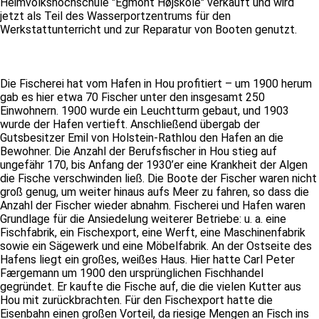
Heimvolkshochschule "Egmont Højskole" verkauft und wird
jetzt als Teil des Wasserportzentrums für den
Werkstattunterricht und zur Reparatur von Booten genutzt.
Die Fischerei hat vom Hafen in Hou profitiert – um 1900 herum
gab es hier etwa 70 Fischer unter den insgesamt 250
Einwohnern. 1900 wurde ein Leuchtturm gebaut, und 1903
wurde der Hafen vertieft. Anschließend übergab der
Gutsbesitzer Emil von Holstein-Rathlou den Hafen an die
Bewohner. Die Anzahl der Berufsfischer in Hou stieg auf
ungefähr 170, bis Anfang der 1930’er eine Krankheit der Algen
die Fische verschwinden ließ. Die Boote der Fischer waren nicht
groß genug, um weiter hinaus aufs Meer zu fahren, so dass die
Anzahl der Fischer wieder abnahm. Fischerei und Hafen waren
Grundlage für die Ansiedelung weiterer Betriebe: u. a. eine
Fischfabrik, ein Fischexport, eine Werft, eine Maschinenfabrik
sowie ein Sägewerk und eine Möbelfabrik. An der Ostseite des
Hafens liegt ein großes, weißes Haus. Hier hatte Carl Peter
Færgemann um 1900 den ursprünglichen Fischhandel
gegründet. Er kaufte die Fische auf, die die vielen Kutter aus
Hou mit zurückbrachten. Für den Fischexport hatte die
Eisenbahn einen großen Vorteil, da riesige Mengen an Fisch ins