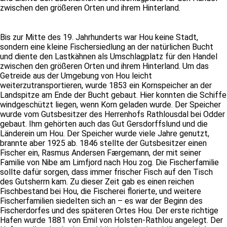
zwischen den größeren Orten und ihrem Hinterland.
Bis zur Mitte des 19. Jahrhunderts war Hou keine Stadt,
sondern eine kleine Fischersiedlung an der natürlichen Bucht
und diente den Lastkähnen als Umschlagplatz für den Handel
zwischen den größeren Orten und ihrem Hinterland. Um das
Getreide aus der Umgebung von Hou leicht
weiterzutransportieren, wurde 1853 ein Kornspeicher an der
Landspitze am Ende der Bucht gebaut. Hier konnten die Schiffe
windgeschützt liegen, wenn Korn geladen wurde. Der Speicher
wurde vom Gutsbesitzer des Herrenhofs Rathlousdal bei Odder
gebaut. Ihm gehörten auch das Gut Gersdorffslund und die
Länderein um Hou. Der Speicher wurde viele Jahre genutzt,
brannte aber 1925 ab. 1846 stellte der Gutsbesitzer einen
Fischer ein, Rasmus Andersen Færgemann, der mit seiner
Familie von Nibe am Limfjord nach Hou zog. Die Fischerfamilie
sollte dafür sorgen, dass immer frischer Fisch auf den Tisch
des Gutsherrn kam. Zu dieser Zeit gab es einen reichen
Fischbestand bei Hou, die Fischerei florierte, und weitere
Fischerfamilien siedelten sich an – es war der Beginn des
Fischerdorfes und des späteren Ortes Hou. Der erste richtige
Hafen wurde 1881 von Emil von Holsten-Rathlou angelegt. Der