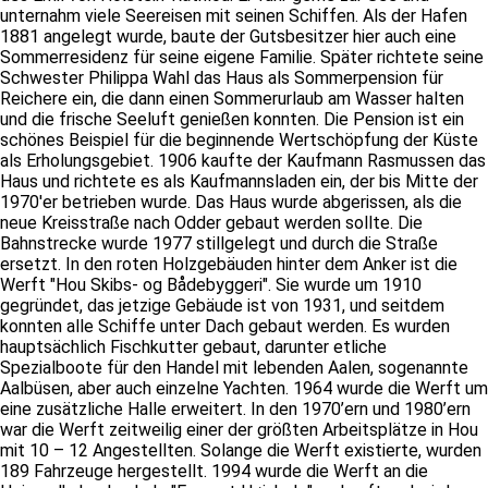
unternahm viele Seereisen mit seinen Schiffen. Als der Hafen
1881 angelegt wurde, baute der Gutsbesitzer hier auch eine
Sommerresidenz für seine eigene Familie. Später richtete seine
Schwester Philippa Wahl das Haus als Sommerpension für
Reichere ein, die dann einen Sommerurlaub am Wasser halten
und die frische Seeluft genießen konnten. Die Pension ist ein
schönes Beispiel für die beginnende Wertschöpfung der Küste
als Erholungsgebiet. 1906 kaufte der Kaufmann Rasmussen das
Haus und richtete es als Kaufmannsladen ein, der bis Mitte der
1970'er betrieben wurde. Das Haus wurde abgerissen, als die
neue Kreisstraße nach Odder gebaut werden sollte. Die
Bahnstrecke wurde 1977 stillgelegt und durch die Straße
ersetzt. In den roten Holzgebäuden hinter dem Anker ist die
Werft "Hou Skibs- og Bådebyggeri". Sie wurde um 1910
gegründet, das jetzige Gebäude ist von 1931, und seitdem
konnten alle Schiffe unter Dach gebaut werden. Es wurden
hauptsächlich Fischkutter gebaut, darunter etliche
Spezialboote für den Handel mit lebenden Aalen, sogenannte
Aalbüsen, aber auch einzelne Yachten. 1964 wurde die Werft um
eine zusätzliche Halle erweitert. In den 1970’ern und 1980’ern
war die Werft zeitweilig einer der größten Arbeitsplätze in Hou
mit 10 – 12 Angestellten. Solange die Werft existierte, wurden
189 Fahrzeuge hergestellt. 1994 wurde die Werft an die