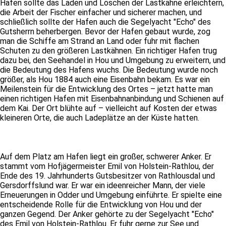
Hafen sollte das Laden und Löschen der Lastkähne erleichtern,
die Arbeit der Fischer einfacher und sicherer machen, und
schließlich sollte der Hafen auch die Segelyacht "Echo" des
Gutsherrn beherbergen. Bevor der Hafen gebaut wurde, zog
man die Schiffe am Strand an Land oder fuhr mit flachen
Schuten zu den größeren Lastkähnen. Ein richtiger Hafen trug
dazu bei, den Seehandel in Hou und Umgebung zu erweitern, und
die Bedeutung des Hafens wuchs. Die Bedeutung wurde noch
größer, als Hou 1884 auch eine Eisenbahn bekam. Es war ein
Meilenstein für die Entwicklung des Ortes – jetzt hatte man
einen richtigen Hafen mit Eisenbahnanbindung und Schienen auf
dem Kai. Der Ort blühte auf – vielleicht auf Kosten der etwas
kleineren Orte, die auch Ladeplätze an der Küste hatten.
Auf dem Platz am Hafen liegt ein großer, schwerer Anker. Er
stammt vom Hofjägermeister Emil von Holstein-Rathlou, der
Ende des 19. Jahrhunderts Gutsbesitzer von Rathlousdal und
Gersdorffslund war. Er war ein ideenreicher Mann, der viele
Erneuerungen in Odder und Umgebung einführte. Er spielte eine
entscheidende Rolle für die Entwicklung von Hou und der
ganzen Gegend. Der Anker gehörte zu der Segelyacht "Echo"
des Emil von Holstein-Rathlou. Er fuhr gerne zur See und