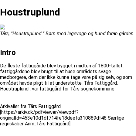
Houstruplund
Tårs, "Houstruplund " Børn med legevogn og hund foran gården.
Intro
De fleste fattiggårde blev bygget i midten af 1800-tallet,
fattiggårdene blev brugt til at huse områdets svage
medborgere, dem der ikke kunne tage vare på sig selv, og som
området havde pligt til at understøtte. Tårs Fattiggård,
Houstruplund , var fattiggård for Tårs sognekommune
Arkivalier fra Tårs Fattiggård
[https://arkiv.dk/pdfviewer/viewpdf?
originalId=453e10d1df714fe18deefa310889df48 Særlige
regnskaber Anm.:Tårs Fattiggård]