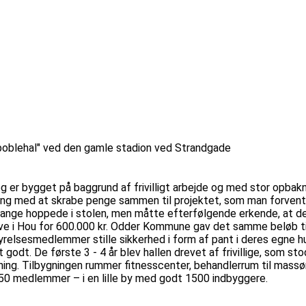
e "boblehal" ved den gamle stadion ved Strandgade
og er bygget på baggrund af frivilligt arbejde og med stor opbakn
gang med at skrabe penge sammen til projektet, som man forvente
ge hoppede i stolen, men måtte efterfølgende erkende, at det v
e i Hou for 600.000 kr. Odder Kommune gav det samme beløb til p
yrelsesmedlemmer stille sikkerhed i form af pant i deres egne
 godt. De første 3 - 4 år blev hallen drevet af frivillige, som s
ning. Tilbygningen rummer fitnesscenter, behandlerrum til massør 
350 medlemmer – i en lille by med godt 1500 indbyggere.