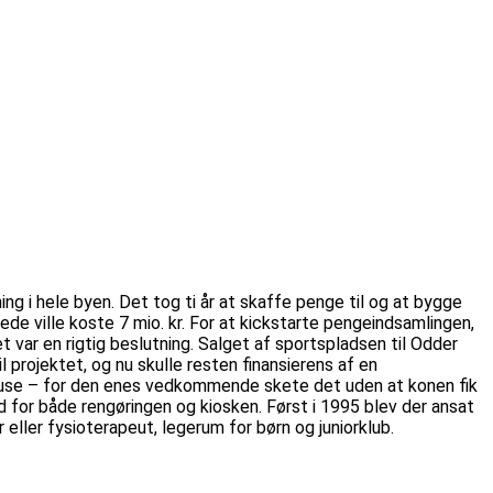
ing i hele byen. Det tog ti år at skaffe penge til og at bygge
de ville koste 7 mio. kr. For at kickstarte pengeindsamlingen,
ar en rigtig beslutning. Salget af sportspladsen til Odder
rojektet, og nu skulle resten finansierens af en
 huse – for den enes vedkommende skete det uden at konen fik
tod for både rengøringen og kiosken. Først i 1995 blev der ansat
eller fysioterapeut, legerum for børn og juniorklub.