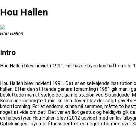
Hou Hallen
Hou Hallen
Intro
Hou Hallen blev indviet i 1991. Før havde byen kun haft en lill
Hou Hallen blev indviet i 1991. Det er en selvejende institution 
hallen. Efter den stiftende generalforsamling i 1981 gik man i 
besluttede man at sælge det gamle stadion ved Strandgade. Man
Kommune indbragte 1 mio. kr. Derudover blev der solgt gavebrev
kreditforening. For at enderne kunne nå sammen, måtte to best
noget at vide om det! Det var en flot gestus og heldigvis gik det
en halbestyrer. Hou Hallen blev i 2012 udvidet med en lav tilbyg
Opbakningen i byen til fitnesscentret er meget stor med over 