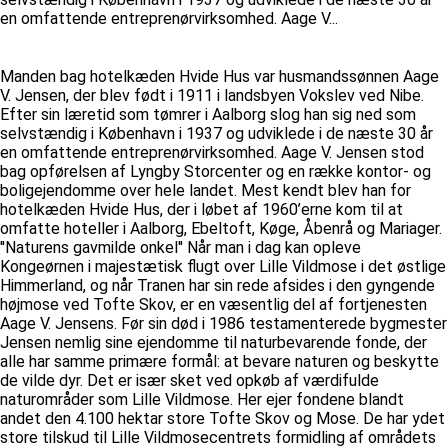
en omfattende entreprenørvirksomhed. Aage V...
Manden bag hotelkæden Hvide Hus var husmandssønnen Aage
V. Jensen, der blev født i 1911 i landsbyen Vokslev ved Nibe.
Efter sin læretid som tømrer i Aalborg slog han sig ned som
selvstændig i København i 1937 og udviklede i de næste 30 år
en omfattende entreprenørvirksomhed. Aage V. Jensen stod
bag opførelsen af Lyngby Storcenter og en række kontor- og
boligejendomme over hele landet. Mest kendt blev han for
hotelkæden Hvide Hus, der i løbet af 1960’erne kom til at
omfatte hoteller i Aalborg, Ebeltoft, Køge, Åbenrå og Mariager.
''Naturens gavmilde onkel'' Når man i dag kan opleve
Kongeørnen i majestætisk flugt over Lille Vildmose i det østlige
Himmerland, og når Tranen har sin rede afsides i den gyngende
højmose ved Tofte Skov, er en væsentlig del af fortjenesten
Aage V. Jensens. Før sin død i 1986 testamenterede bygmester
Jensen nemlig sine ejendomme til naturbevarende fonde, der
alle har samme primære formål: at bevare naturen og beskytte
de vilde dyr. Det er især sket ved opkøb af værdifulde
naturområder som Lille Vildmose. Her ejer fondene blandt
andet den 4.100 hektar store Tofte Skov og Mose. De har ydet
store tilskud til Lille Vildmosecentrets formidling af områdets