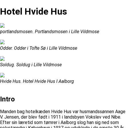
Hotel Hvide Hus
portlandsmosen. Portlandsmosen i Lille Vildmose
Odder. Odder i Tofte Sø i Lille Vildmose
Soldug. Soldug i Lille Vildmose
Hvide Hus. Hotel Hvide Hus I Aalborg
Intro
Manden bag hotelkæden Hvide Hus var husmandssønnen Aage
V. Jensen, der blev født i 1911 i landsbyen Vokslev ved Nibe.
Efter sin læretid som tømrer i Aalborg slog han sig ned som
selvstændig i København i 1937 og udviklede i de næste 30 år