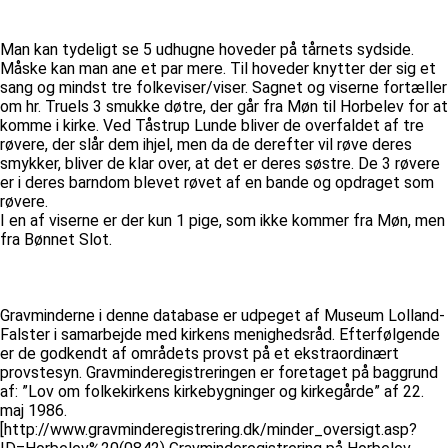
Man kan tydeligt se 5 udhugne hoveder på tårnets sydside.
Måske kan man ane et par mere. Til hoveder knytter der sig et
sang og mindst tre folkeviser/viser. Sagnet og viserne fortæller
om hr. Truels 3 smukke døtre, der går fra Møn til Horbelev for at
komme i kirke. Ved Tåstrup Lunde bliver de overfaldet af tre
røvere, der slår dem ihjel, men da de derefter vil røve deres
smykker, bliver de klar over, at det er deres søstre. De 3 røvere
er i deres barndom blevet røvet af en bande og opdraget som
røvere.
I en af viserne er der kun 1 pige, som ikke kommer fra Møn, men
fra Bønnet Slot.
Gravminderne i denne database er udpeget af Museum Lolland-
Falster i samarbejde med kirkens menighedsråd. Efterfølgende
er de godkendt af områdets provst på et ekstraordinært
provstesyn. Gravminderegistreringen er foretaget på baggrund
af: ”Lov om folkekirkens kirkebygninger og kirkegårde” af 22.
maj 1986.
[http://www.gravminderegistrering.dk/minder_oversigt.asp?