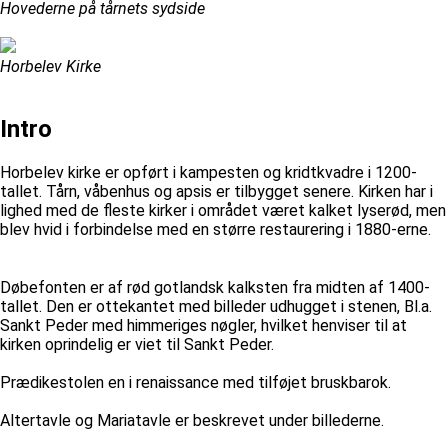
Hovederne på tårnets sydside
Horbelev Kirke
Intro
Horbelev kirke er opført i kampesten og kridtkvadre i 1200-
tallet. Tårn, våbenhus og apsis er tilbygget senere. Kirken har i
lighed med de fleste kirker i området været kalket lyserød, men
blev hvid i forbindelse med en større restaurering i 1880-erne.
Døbefonten er af rød gotlandsk kalksten fra midten af 1400-
tallet. Den er ottekantet med billeder udhugget i stenen, Bl.a.
Sankt Peder med himmeriges nøgler, hvilket henviser til at
kirken oprindelig er viet til Sankt Peder.
Prædikestolen en i renaissance med tilføjet bruskbarok.
Altertavle og Mariatavle er beskrevet under billederne.