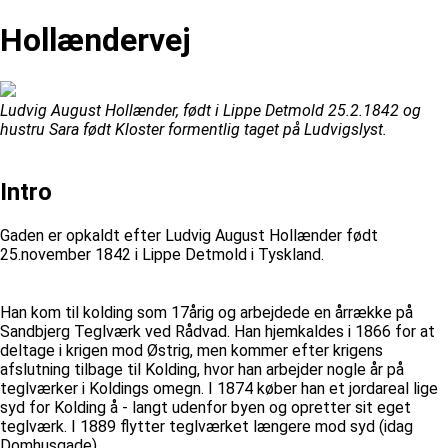
Hollændervej
Ludvig August Hollænder, født i Lippe Detmold 25.2.1842 og
hustru Sara født Kloster formentlig taget på Ludvigslyst.
Intro
Gaden er opkaldt efter Ludvig August Hollænder født
25.november 1842 i Lippe Detmold i Tyskland.
Han kom til kolding som 17årig og arbejdede en årrække på
Sandbjerg Teglværk ved Rådvad. Han hjemkaldes i 1866 for at
deltage i krigen mod Østrig, men kommer efter krigens
afslutning tilbage til Kolding, hvor han arbejder nogle år på
teglværker i Koldings omegn. I 1874 køber han et jordareal lige
syd for Kolding å - langt udenfor byen og opretter sit eget
teglværk. I 1889 flytter teglværket længere mod syd (idag
Domhusgade).