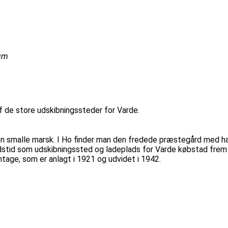
eum
f de store udskibningssteder for Varde.
n smalle marsk. I Ho finder man den fredede præstegård med ha
dstid som udskibningssted og ladeplads for Varde købstad frem ti
ntage, som er anlagt i 1921 og udvidet i 1942.