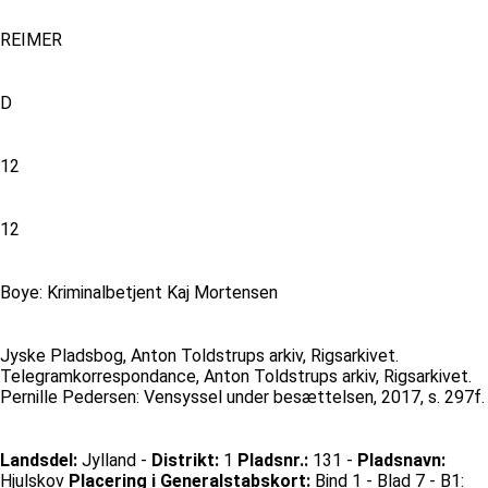
REIMER
D
12
12
Boye: Kriminalbetjent Kaj Mortensen
Jyske Pladsbog, Anton Toldstrups arkiv, Rigsarkivet.
Telegramkorrespondance, Anton Toldstrups arkiv, Rigsarkivet.
Pernille Pedersen: Vensyssel under besættelsen, 2017, s. 297f.
Landsdel:
Jylland -
Distrikt:
1
Pladsnr.:
131 -
Pladsnavn:
Hjulskov
Placering i Generalstabskort:
Bind 1 - Blad 7 - B1: