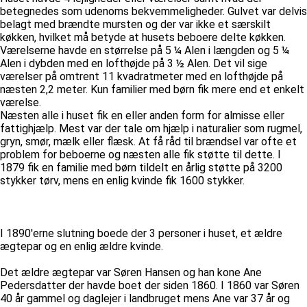
betegnedes som udenoms bekvemmeligheder. Gulvet var delvis
belagt med brændte mursten og der var ikke et særskilt
køkken, hvilket må betyde at husets beboere delte køkken.
Værelserne havde en størrelse på 5 ¼ Alen i længden og 5 ¼
Alen i dybden med en lofthøjde på 3 ½ Alen. Det vil sige
værelser på omtrent 11 kvadratmeter med en lofthøjde på
næsten 2,2 meter. Kun familier med børn fik mere end et enkelt
værelse.
Næsten alle i huset fik en eller anden form for almisse eller
fattighjælp. Mest var der tale om hjælp i naturalier som rugmel,
gryn, smør, mælk eller flæsk. At få råd til brændsel var ofte et
problem for beboerne og næsten alle fik støtte til dette. I
1879 fik en familie med børn tildelt en årlig støtte på 3200
stykker tørv, mens en enlig kvinde fik 1600 stykker.
I 1890'erne slutning boede der 3 personer i huset, et ældre
ægtepar og en enlig ældre kvinde.
Det ældre ægtepar var Søren Hansen og han kone Ane
Pedersdatter der havde boet der siden 1860. I 1860 var Søren
40 år gammel og daglejer i landbruget mens Ane var 37 år og