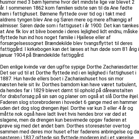
husmor med 3 børn hjemme hvor det mindste lige var blevet 2
år. I sommeren 1862 kom familien sidste søn til da Ane fødte
ham i fattighuset. Børnene flyttede over tid og i takt med
aldrens tyngen blev Ane og Søren mere og mere afhængig af
almisser. Søren døde som i fattiguset i år 1900. Det kan tænkes
at Ane fik lov at blive boende i deres lejlighed lidt endnu, måske
flyttede hun ind hos noget familie i Hjallese eller af
forsørgelsessognet Brændekilde blev tvangsflyttet til deres
fattiggård. I kirkebogen kan det læses at hun døde som 81 årig i
januar 1904 på Brændekilde fattiggård.
Den enlige kvinde var den ugifte sypige Dorthe Zachariasdatter.
Det ser ud til at Dorthe flyttede ind i en lejlighed i fattighuset i
1887. Hun havde ellers boet i Zachariashuset hos sin mor
næsten hele sit liv. Dorthes barndom kan have været turbulent,
da hendes far i 1829 blevet dømt til ophold på dåreanstalten
for drabsforsøg på sin søn og planer om også at slå Dorthe ihjel.
Faderen slog storebroderen i hovedet 6 gange med en hammer
uden det dog slog drengen ihjel. Dorthe var kun 3 eller 4 år og
måtte nok også have ladt livet hvis hendes bror var død at
slagene, men da drengen kun besvimede opgav faderen at
prøve sig med det andet barn. Dorthes storesøster overtog
sammen med deres mor huset efter faderens anbringelse og da
søsteren i 1837 giftede sig flyttede moderen ind i et værelse