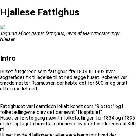
Hjallese Fattighus
Tegning af det gamle fattighus, lavet af Malermester Ingv.
Nielsen.
Intro
Huset fungerede som fattighus fra 1834 til 1902 hvor
sognerådet fik tilladelse til at nedlægge huset. Køberen var
smedemester Rasmussen der købte det for 600 kr og snart
efter rev det ned.
Fattighuset var i samtiden lokalt kendt som ”Slottet” og i
folketællingerne blev det benævnt "Hospitalet".
Huset er første gang nævnt i folketællingen for 1834 og i 1835
er det optaget i brandtaksationerne hvor det vurderedes til 300
rdl.
Huset havde 4 lejligheder eller værelser samt hvad der